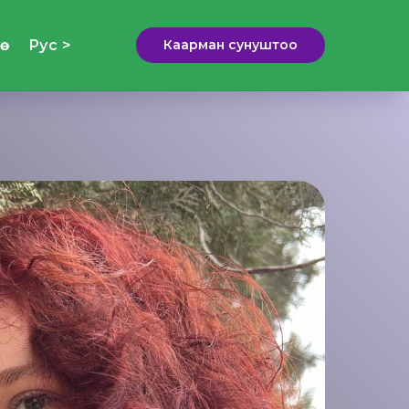
ө
Рус >
Каарман сунуштоо