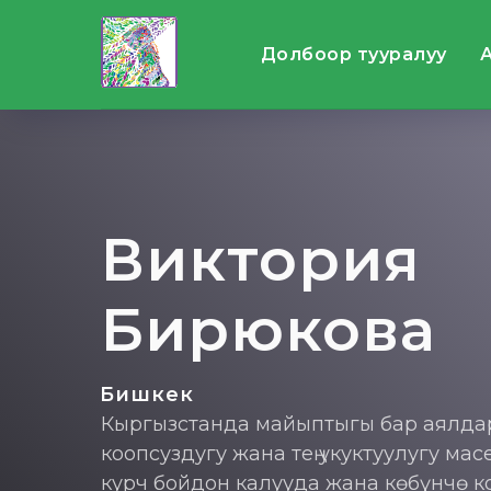
Долбоор тууралуу
Виктория
Бирюкова
Бишкек
Кыргызстанда майыптыгы бар аялд
коопсуздугу жана тең укуктуулугу ма
курч бойдон калууда жана көбүнчө к