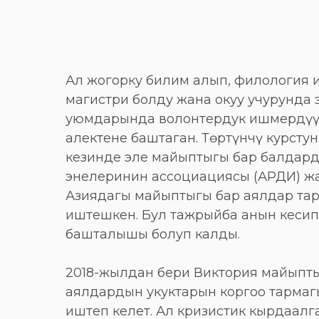
Ал жогорку билим алып, филология
магистри болду жана окуу учурунда э
уюмдарында волонтердук ишмердүү
алектене баштаган. Төртүнчү курстун
кезинде эле майыптыгы бар балдард
энелеринин ассоциациясы (АРДИ) ж
Азиядагы майыптыгы бар аялдар та
иштешкен. Бул тажрыйба анын кесип
башталышы болуп калды.
2018-жылдан бери Виктория майыпт
аялдардын укуктарын коргоо тармаг
иштеп келет. Ал кризистик кырдаалг