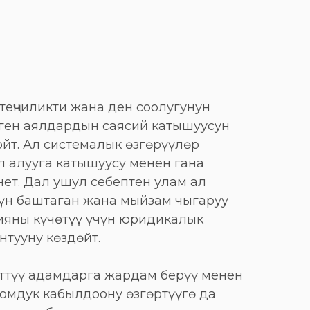
теңчиликти жана ден соолугунун
ген аялдардын саясий катышуусун
ойт. Ал системалык өзгөрүүлөр
 алууга катышуусу менен гана
ет. Дал ушул себептен улам ал
үн баштаган жана мыйзам чыгаруу
ияны күчөтүү үчүн юридикалык
нтууну көздөйт.
ттүү адамдарга жардам берүү менен
оомдук кабылдоону өзгөртүүгө да