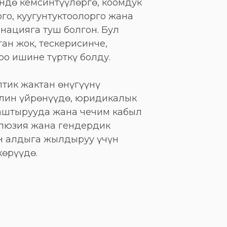
ндө кемсинтүүлөргө, коомдук
о, куугунтуктоолорго жана
нацияга туш болгон. Бул
ан жок, тескерисинче,
оо ишине түрткү болду.
птик жактан өнүгүүнү
илин үйрөнүүдө, юридикалык
аштырууда жана чечим кабыл
клюзия жана гендердик
н алдыга жылдыруу үчүн
көрүүдө.