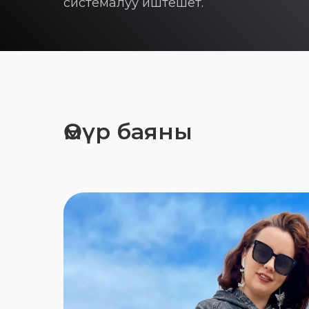
системалуу иштешет.
Өмүр баяны