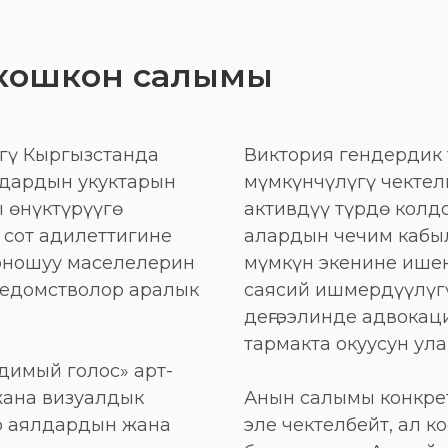
 кошкон салымы
гү Кыргызстанда
Виктория гендердик 
дардын укуктарын
мүмкүнчүлүгү чектел
 өнүктүрүүгө
активдүү түрдө колд
 сот адилеттигине
алардын чечим кабыл
орношуу маселелерин
мүмкүн экенине ишен
 ведомстволор аралык
саясий ишмердүүлүг
деңгээлинде адвокац
тармакта окуусун ула
идимый голос» арт-
жана визуалдык
Анын салымы конкре
р аялдардын жана
эле чектелбейт, ал к