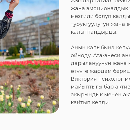
жылдар татаал реаб
жана эмоционалдык 
мезгили болуп калды
туруктуулугун жана 
калыптандырды.
Анын калыбына келүү
ойноду. Ата-энеси а
дарылануунун жана 
өтүүгө жардам бериш
Виктория психолог м
майыптыгы бар акти
акырындык менен ак
кайтып келди.