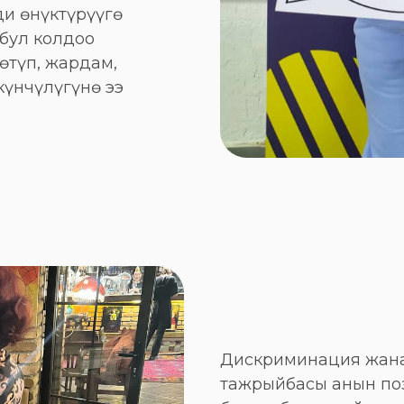
и өнүктүрүүгө
бул колдоо
өтүп, жардам,
күнчүлүгүнө ээ
Дискриминация жана
тажрыйбасы анын по