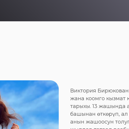
Виктория Бирюкованы
жана коомго кызмат 
тарыхы. 13 жашында 
башынан өткөрүп, ал
анын жашоосун толуг