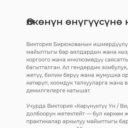
Өлкөнүн өнүгүүсүнө
Виктория Бирюкованын ишмердүүлү
майыптыгы бар аялдардын жана кыз
коргоого жана инклюзивдүү саясатты
багытталган. Ал гендердик зомбулук,
жетүү, билим берүү жана жумушка 
көтөрүп, коомдук талкууларга жана
демилгелерге катышат.
Учурда Виктория «Көрүнүктүү Үн / В
долбоорун жетектейт — бул көркөм 
практикалар аркылуу майыптыгы ба