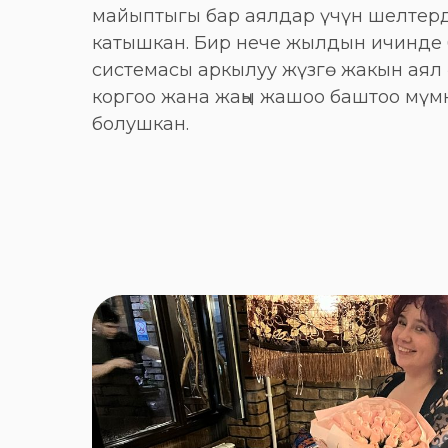
майыптыгы бар аялдар үчүн шелтерд
катышкан. Бир нече жылдын ичинде 
системасы аркылуу жүзгө жакын аял 
коргоо жана жаңы жашоо баштоо мүм
болушкан.