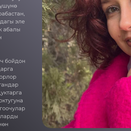
гүшүнө
абастан,
дагы эле
к абалы
н
рч бойдон
дарга
борлор
гандар
дуктарга
октугуна
ргоочулар
аларды
нөн