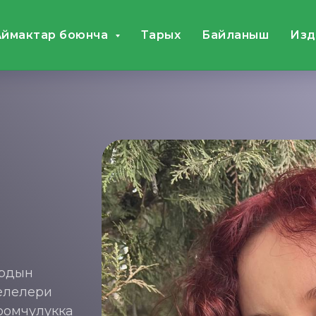
Аймактар боюнча
Тарых
Байланыш
Издө
ардын
селелери
оомчулукка