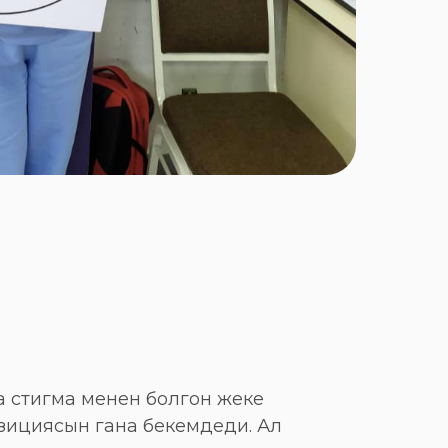
 стигма менен болгон жеке
зициясын гана бекемдеди. Ал