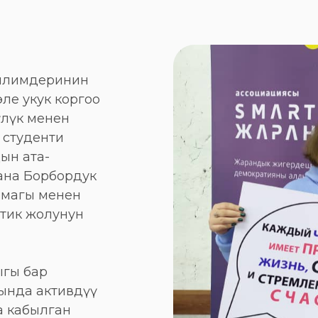
 илимдеринин
ле укук коргоо
лүк менен
 студенти
ын ата-
ана Борбордук
рмагы менен
тик жолунун
ыгы бар
ында активдүү
а кабылган