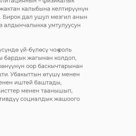
илитациянын – физикалык
жактан калыбына келтирүүнүн
. Бирок дал ушул мезгил анын
өз алдынчалыкка умтулуусун
сүндө үй-бүлөсү чоң роль
ны бардык жагынан колдоп,
көнүүнүн оор баскычтарынан
ти. Убакыттын өтүшү менен
енен иштей баштады,
висттер менен таанышып,
тивдүү социалдык жашоого