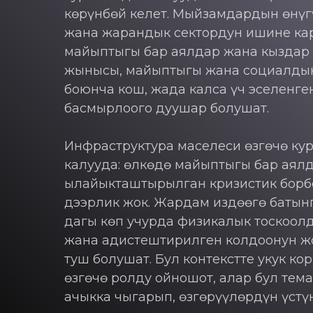
көрүнбөй келет. Мыйзамдардын өнү
жана жарандык сектордун ишине кар
майыптыгы бар аялдар жана кыздар 
жынысы, майыптыгы жана социалды
боюнча кош, жада калса үч эселенге
басмырлоого дуушар болушат.
Инфраструктура маселеси өзгөчө ку
калууда: өлкөдө майыптыгы бар аял
ылайыкташтырылган кризистик бор
дээрлик жок. Жардам издөөгө батын
дагы көп учурда физикалык тоскоол
жана адистештирилген колдоонун ж
туш болушат. Бул контекстте укук ко
өзгөчө ролду ойношот, алар бул тем
ачыкка чыгарып, өзгөрүүлөрдүн үстү