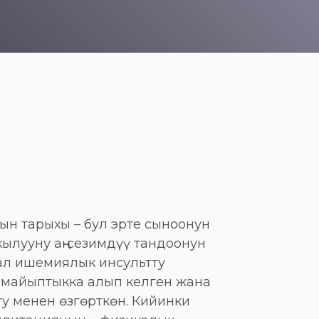
н тарыхы – бул эрте сыноонун
кылууну аң-сезимдүү тандоонун
ал ишемиялык инсультту
 майыптыкка алып келген жана
у менен өзгөрткөн. Кийинки