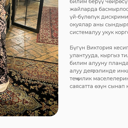
билим берүү чөйрөсү
жайларда басмырлоог
үй-бүлөлүк дискрими
окуялар аны сындырг
системалуу укук корг
Бүгүн Виктория кеси
улантууда, кыргыз т
билим алууну планд
алуу деңгээлинде ин
теңчилик маселелери
саясатта өзүн сынап 