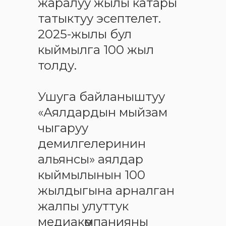
жаралуу жылы катары
татыктуу эсептелет.
2025-жылы бул
кыймылга 100 жыл
толду.
Ушуга байланыштуу
«Аялдардын мыйзам
чыгаруу
демилгелеринин
альянсы» аялдар
кыймылынын 100
жылдыгына арналган
жалпы улуттук
медиакөмпанияны