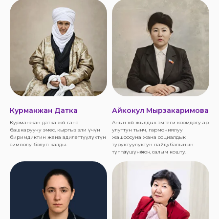
Курманжан Датка
Айкокул Мырзакаримова
Курманжан датка жөн гана
Анын көп жылдык эмгеги коомдогу ар
башкаруучу эмес, кыргыз эли үчүн
улуттун тынч, гармониялуу
биримдиктин жана адилеттүүлүктүн
жашоосуна жана социалдык
символу болуп калды.
туруктуулуктун пайдубалынын
түптөлүшүнө чоң салым кошту.