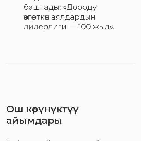
баштады: «Доорду
өзгөрткөн аялдардын
лидерлиги — 100 жыл».
Ош көрүнүктүү
айымдары