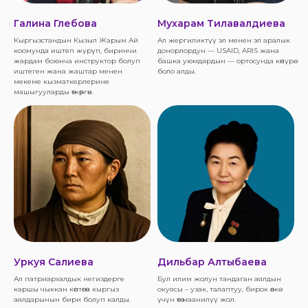
Галина Глебова
Мухарам Тилавалдиева
Кыргызстандын Кызыл Жарым Ай
Ал жергиликтүү эл менен эл аралык
коомунда иштеп жүрүп, биринчи
донорлордун — USAID, ARIS жана
жардам боюнча инструктор болуп
башка уюмдардын — ортосунда көпүрө
иштеген жана жаштар менен
боло алды.
мекеме кызматкерлерине
машыгууларды өткөргөн.
Уркуя Салиева
Дильбар Алтыбаева
Ал патриархалдык негиздерге
Бул илим жолун тандаган аялдын
каршы чыккан көптөгөн кыргыз
окуясы – узак, талаптуу, бирок өлкө
аялдарынын бири болуп калды.
үчүн өтө маанилүү жол.