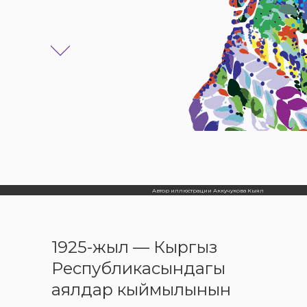
Автор иллюстрации Аккучукова Кыял
1925-жыл — Кыргыз
Республикасындагы
аялдар кыймылынын