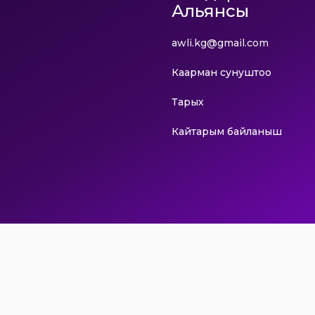
Альянсы
awli.kg@gmail.com
Каарман сунуштоо
Тарых
Кайтарым байланыш