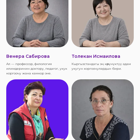
Венера Сабирова
Толекан Исмаилова
Ал — профессор, филология
Кыргызстандагы эң көрүнүктүү адам
илимдеринин доктору, педагог, укук
укугун коргоочулардын бири.
коргоочу жана камкор эне.