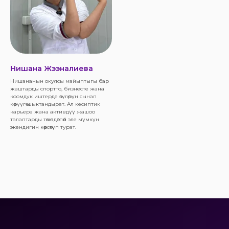
Нишана Жээналиева
Нишананын окуясы майыптыгы бар
жаштарды спортто, бизнесте жана
коомдук иштерде өзүлөрүн сынап
көрүүгө шыктандырат. Ал кесиптик
карьера жана активдүү жашоо
талаптарды төмөндөтпөй эле мүмкүн
экендигин көрсөтүп турат.