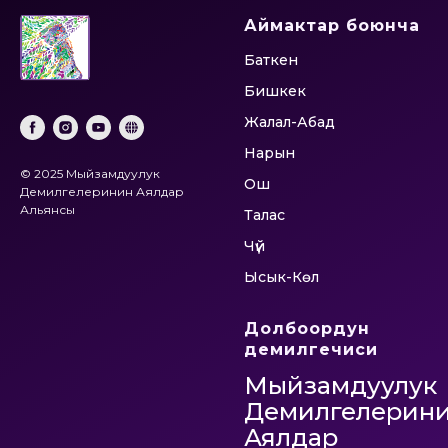
Аймактар боюнча
Баткен
Бишкек
Жалал-Абад
Нарын
© 2025 Мыйзамдуулук
Ош
Демилгелеринин Аялдар
Альянсы
Талас
Чүй
Ысык-Көл
Долбоордун
демилгечиси
Мыйзамдуулук
Демилгелерин
Аялдар