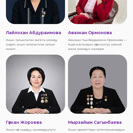
Лайлохан Абдураимова
Авазкан Ормонова
Анын талыкпаган эмгеги коомду
Авазкан Чынбердиевна Ормонова —
оңдоп, анын келечегине салым
Кыргызстандын көрүнүктүү саясий
кошот.
жана коомдук ишмери
Гүлкан Жороева
Мырзайым Сагынбаева
Анын көп кырдуу ишмердүүлүгү
Анын аракеттери китепканалардын