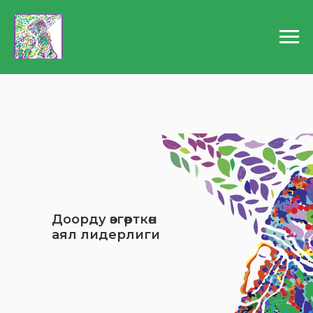
Доорду өзгөрткөн
аял лидерлиги