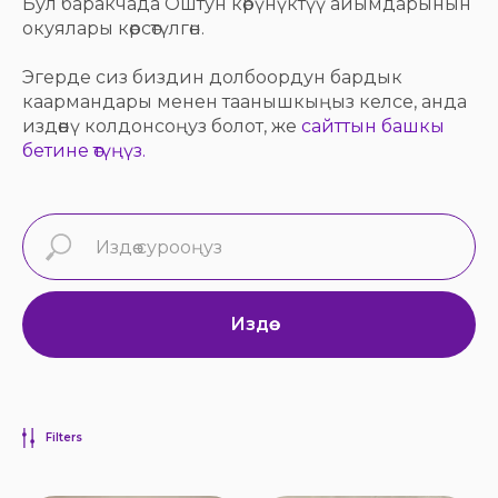
Бул баракчада Оштун көрүнүктүү айымдарынын
окуялары көрсөтүлгөн.
Эгерде сиз биздин долбоордун бардык
каармандары менен таанышкыңыз келсе, анда
издөөнү колдонсоңуз болот, же
сайттын башкы
бетине өтүңүз.
Издөө
Filters