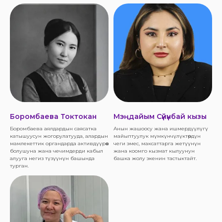
Боромбаева Токтокан
Мэңдайым Сүйүнбай кызы
Боромбаева аялдардын саясатка
Анын жашоосу жана ишмердүүлүгү
катышуусун жогорулатууда, алардын
майыптуулук мүмкүнчүлүктөрдүн
мамлекеттик органдарда активдүүрөөк
чеги эмес, максаттарга жетүүнүн
болушуна жана чечимдерди кабыл
жана коомго кызмат кылуунун
алууга негиз түзүүнүн башында
башка жолу экенин тастыктайт.
турган.