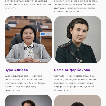
билим берүү, экология, социалдык
жоюлуп кетишине жол бербестен,
коргоо жана аялдардын лидерлигин
тескерисинче, аларды билимдин,
камтыйт.
өнүгүүнүн жана келечекке болгон
үмүттүн очогуна айлантты.
Зура Алиева
Рафа Айдарбекова
Зура Абдылдаевна — жөн гана
Согуштан кийин диссертациясын
педагог эмес, Кыргызстандын
жактап, медицина илимдеринин
мектепке чейинки билим берүү
кандидаты болгон, госпиталдык
тармагындагы өзгөрүүлөрдүн
хирургия кафедрасында доцент
архитектору.
болуп иштеген.