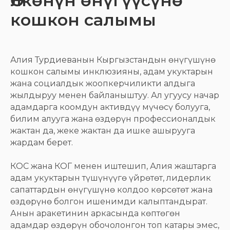
Өлкөнүн өнүгүүсүнө
кошкон салымы
Алия Турдиеванын Кыргызстандын өнүгүшүнө
кошкон салымы инклюзияны, адам укуктарын
жана социалдык жоопкерчиликти алдыга
жылдыруу менен байланыштуу. Ал угуусу начар
адамдарга коомдун активдүү мүчөсү болууга,
билим алууга жана өздөрүн профессионалдык
жактан да, жеке жактан да ишке ашырууга
жардам берет.
КОС жана КОГ менен иштешип, Алия жаштарга
адам укуктарын түшүнүүгө үйрөтөт, лидерлик
сапаттардын өнүгүшүнө колдоо көрсөтөт жана
өздөрүнө болгон ишенимди калыптандырат.
Анын аракетинин аркасында көптөгөн
адамдар өздөрүн обочолонгон топ катары эмес,