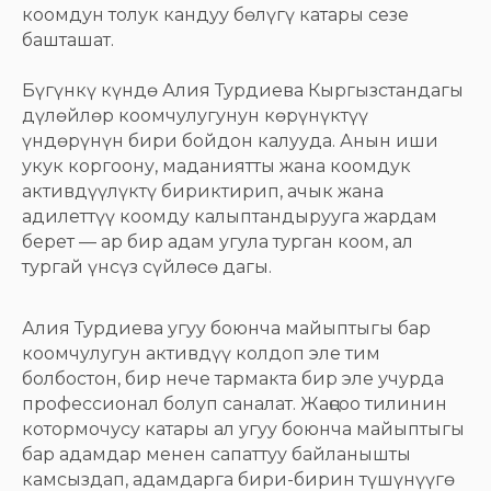
коомдун толук кандуу бөлүгү катары сезе
башташат.
Бүгүнкү күндө Алия Турдиева Кыргызстандагы
дүлөйлөр коомчулугунун көрүнүктүү
үндөрүнүн бири бойдон калууда. Анын иши
укук коргоону, маданиятты жана коомдук
активдүүлүктү бириктирип, ачык жана
адилеттүү коомду калыптандырууга жардам
берет — ар бир адам угула турган коом, ал
тургай үнсүз сүйлөсө дагы.
Алия Турдиева угуу боюнча майыптыгы бар
коомчулугун активдүү колдоп эле тим
болбостон, бир нече тармакта бир эле учурда
профессионал болуп саналат. Жаңсоо тилинин
котормочусу катары ал угуу боюнча майыптыгы
бар адамдар менен сапаттуу байланышты
камсыздап, адамдарга бири-бирин түшүнүүгө