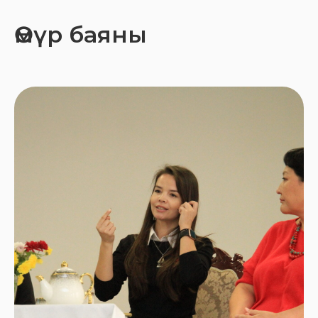
Өмүр баяны