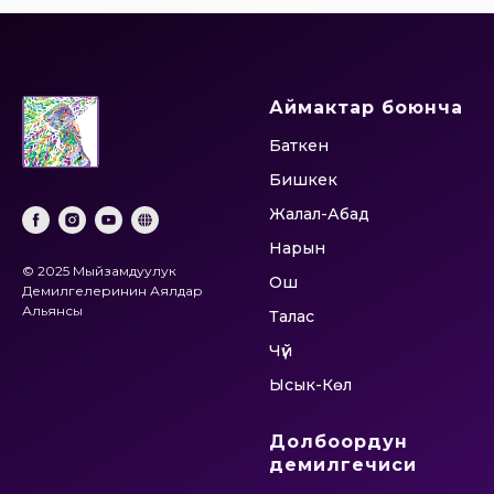
Аймактар боюнча
Баткен
Бишкек
Жалал-Абад
Нарын
© 2025 Мыйзамдуулук
Ош
Демилгелеринин Аялдар
Альянсы
Талас
Чүй
Ысык-Көл
Долбоордун
демилгечиси