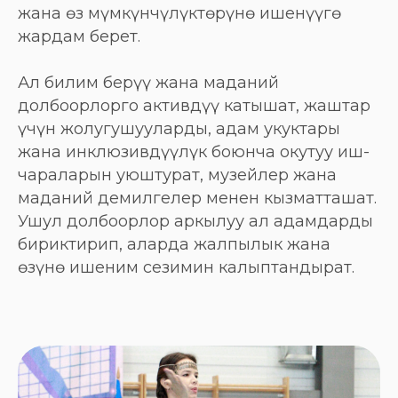
жана өз мүмкүнчүлүктөрүнө ишенүүгө
жардам берет.
Ал билим берүү жана маданий
долбоорлорго активдүү катышат, жаштар
үчүн жолугушууларды, адам укуктары
жана инклюзивдүүлүк боюнча окутуу иш-
чараларын уюштурат, музейлер жана
маданий демилгелер менен кызматташат.
Ушул долбоорлор аркылуу ал адамдарды
бириктирип, аларда жалпылык жана
өзүнө ишеним сезимин калыптандырат.