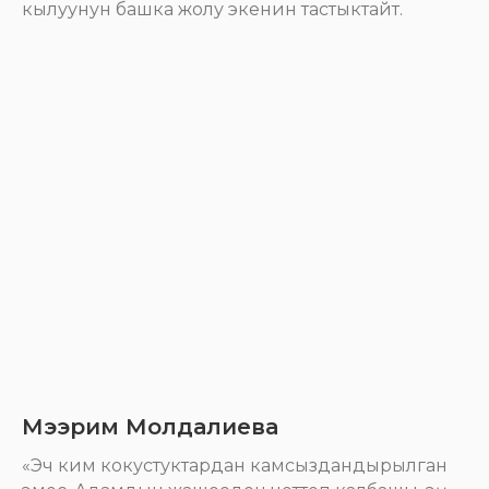
кылуунун башка жолу экенин тастыктайт.
Мээрим Молдалиева
«Эч ким кокустуктардан камсыздандырылган