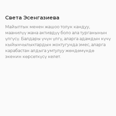
Света Эсенгазиева
Майыптык менен жашоо толук кандуу,
маанилүү жана активдүү боло ала турганынын
үлгүсү. Балдары үчүн үлгү, аларга адамдын күчү
кыйынчылыктардын жоктугунда эмес, аларга
карабастан алдыга умтулуу жөндөмүндө
экенин көрсөткүсү келет.