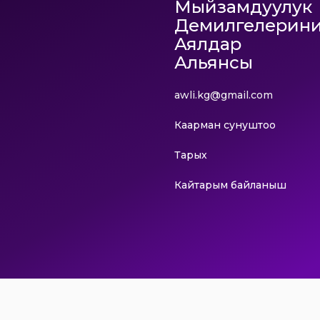
Мыйзамдуулук
Демилгелерин
Аялдар
Альянсы
awli.kg@gmail.com
Каарман сунуштоо
Тарых
Кайтарым байланыш