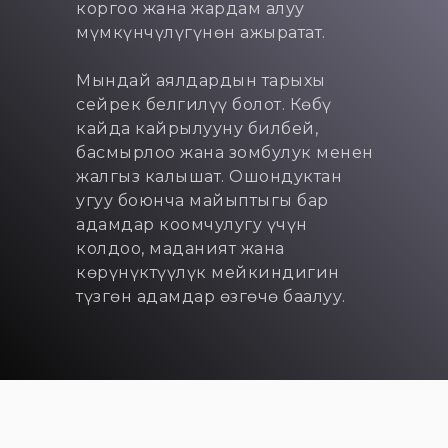
коргоо жана жардам алуу
мүмкүнчүлүгүнөн ажыратат.
Мындай аялдардын тарыхы
сейрек белгилүү болот. Көбү
кайда кайрылууну билбей,
басмырлоо жана зомбулук менен
жалгыз калышат. Ошондуктан
угуу боюнча майыптыгы бар
адамдар коомчулугу үчүн
колдоо, маданият жана
көрүнүктүүлүк мейкиндигин
түзгөн адамдар өзгөчө баалуу.