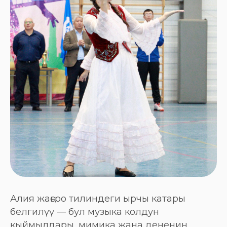
Алия жаңсоо тилиндеги ырчы катары
белгилүү — бул музыка колдун
кыймылдары, мимика жана дененин