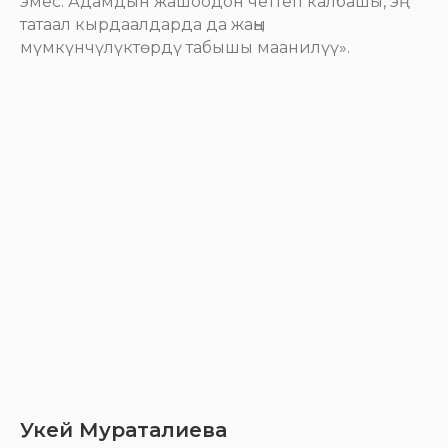
эмес. Адамдын жашоодон четтеп калбашы, эң
татаал кырдаалдарда да жаңы
мүмкүнчүлүктөрдү табышы маанилүү».
Укей Мураталиева