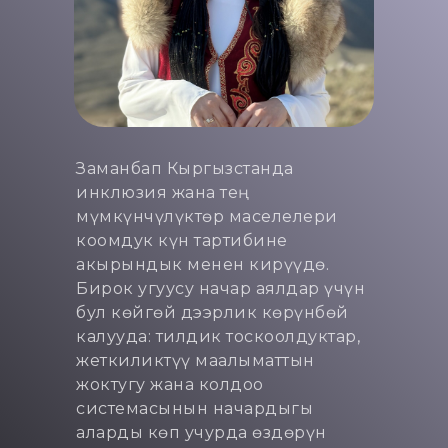
Заманбап Кыргызстанда
инклюзия жана тең
мүмкүнчүлүктөр маселелери
коомдук күн тартибине
акырындык менен кирүүдө.
Бирок угуусу начар аялдар үчүн
бул көйгөй дээрлик көрүнбөй
калууда: тилдик тоскоолдуктар,
жеткиликтүү маалыматтын
жоктугу жана колдоо
системасынын начардыгы
аларды көп учурда өздөрүн