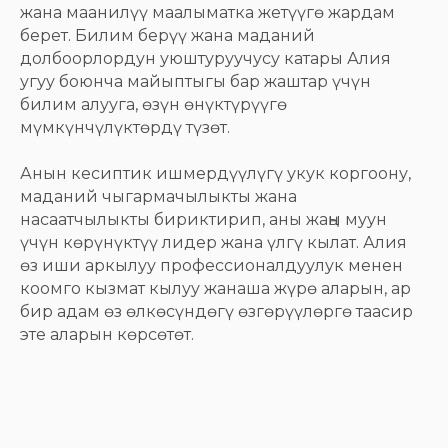
жана маанилүү маалыматка жетүүгө жардам
берет. Билим берүү жана маданий
долбоорлордун уюштуруучусу катары Алия
угуу боюнча майыптыгы бар жаштар үчүн
билим алууга, өзүн өнүктүрүүгө
мүмкүнчүлүктөрдү түзөт.
Анын кесиптик ишмердүүлүгү укук коргоону,
маданий чыгармачылыкты жана
насаатчылыкты бириктирип, аны жаңы муун
үчүн көрүнүктүү лидер жана үлгү кылат. Алия
өз иши аркылуу профессионалдуулук менен
коомго кызмат кылуу жанаша жүрө аларын, ар
бир адам өз өлкөсүндөгү өзгөрүүлөргө таасир
эте аларын көрсөтөт.