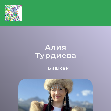
Алия
Турдиева
Бишкек