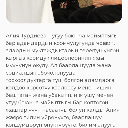
Алия Турдиева – угуу боюнча майыптыгы
бар адамдардын коомчулугунда чоңоюп,
алардын муктаждыктарын терең түшүнгөн
кыргыз коомдук лидерлеринин жаңы
муунунун өкүлү. Ал баарлашууда жана
социалдык обочолонууда
тоскоолдуктарга туш болгон адамдарга
колдоо көрсөтүү каалоосу менен ишин
баштаган жана убакыттын өтүшү менен
угуу боюнча майыптыгы бар көптөгөн
жаштар үчүн насаатчы болуп калды. Алия
жаңсоо тилин үйрөнүүгө, баарлашуу
көндүмдөрүн өнүктүрүүгө, билим алууга