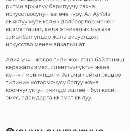
ритми аркылуу берилүүчү сахна
искусствосунун өзгөчө түрү. Ал AyYola
сыяктуу музыкалык долбоорлор менен
кызматташат, анда этникалык музыка
заманбап үндөр жана визуалдык
искусство менен айкалышат.
Алия үчүн жаңсоо тили жөн гана байланыш
каражаты эмес, иденттүүлүктүн жана
күчтүн мейкиндиги. Ал ачык айтат: жаңдоо
тилинин котормочусу болуу жана
коомчулуктун ичинде иштөө – бул кесип
эмес, адамдарга кызмат кылуу.