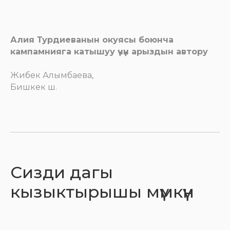
Алия Турдиеванын окуясы боюнча
кампамнияга катышуу үчүн арыздын автору
Жибек Алымбаева,
Бишкек ш.
Сизди дагы
кызыктырышы мүмкүн