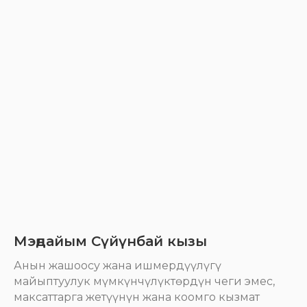
Мэңдайым Сүйүнбай кызы
Анын жашоосу жана ишмердүүлүгү
майыптуулук мүмкүнчүлүктөрдүн чеги эмес,
максаттарга жетүүнүн жана коомго кызмат