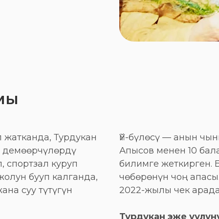
мы
 жатканда, Турдукан
Үй-бүлөсү — анын ч
, демөөрчүлөрдү
Апысов менен 10 бал
, спортзал куруп
билимге жеткирген. Б
жолун бууп калганда,
чөбөрөнүн чоң апасы
ана суу түтүгүн
2022-жылы чек арада
Турдукан эже уулуну