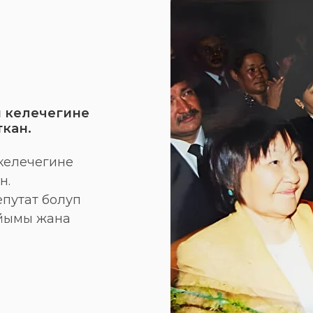
н келечегине
ткан.
келечегине
н.
епутат болуп
айымы жана