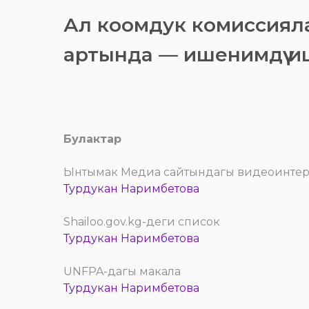
Ал коомдук комиссиялар
артында — ишенимдүү и
Булактар
Ынтымак Медиа сайтындагы видеоинте
Турдукан Наримбетова
Shailoo.gov.kg-деги список
Турдукан Наримбетова
UNFPA-дагы макала
Турдукан Наримбетова