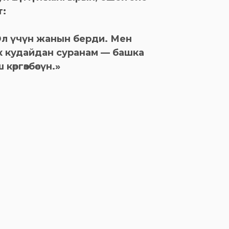
т:
 Эл үчүн жанын берди. Мен
 кудайдан суранам — башка
өргөзбөсүн.»