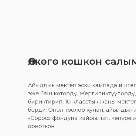
Өлкөгө кошкон салы
Айылдык мектеп эски кампада иштеп
эже баш көтөрдү. Жергиликтүүлөрдү
бириктирип, 10 класстык жаңы мектеп
берди. Опол тоолор кулап, айылдын 
«Сорос» фондуна кайрылып, көпүрө ж
орноткон.