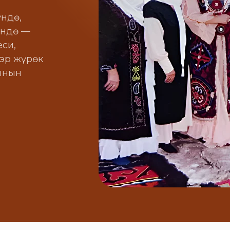
ндө,
үндө —
си,
 эр жүрөк
ынын