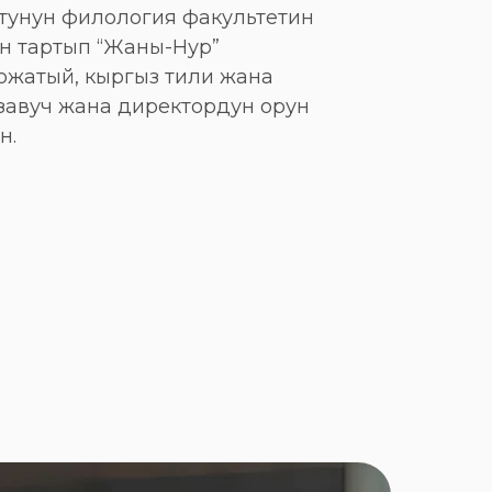
тунун филология факультетин
ан тартып “Жаны-Нур”
ожатый, кыргыз тили жана
завуч жана директордун орун
н.