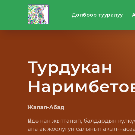
Долбоор тууралуу
Турдукан
Наримбето
Жалал-Абад
Үйдө нан жыттанып, балдардын күлкүс
апа ак жоолугун салынып акыл-наса