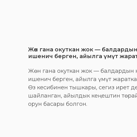
Жөн гана окуткан жок — балдарды
ишенич берген, айылга үмүт жара
Жөн гана окуткан жок — балдардын 
ишенич берген, айылга үмүт жаратка
Өз кесибинен тышкары, сегиз ирет д
шайланган, айылдык кеңештин төр
орун басары болгон.