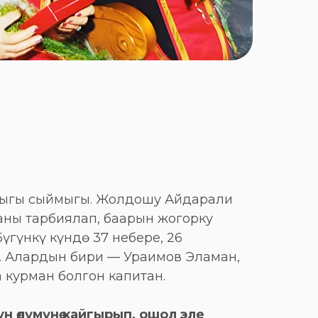
ыныгы сыймыгы. Жолдошу Айдарали
аны тарбиялап, баарын жогорку
үгүнкү күндө 37 небере, 26
. Алардын бири — Ураимов Эламан,
 курман болгон капитан.
н өлүмүнө кайгырып, ошол эле