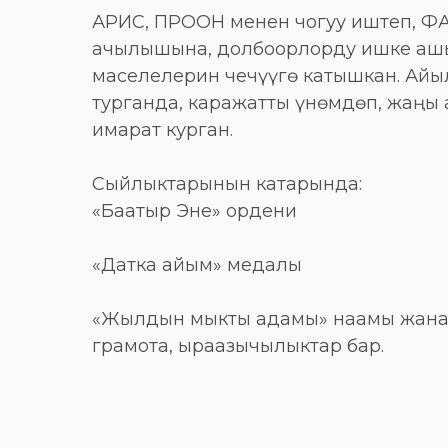
АРИС, ПРООН менен чогуу иштеп, Ф
ачылышына, долбоорлорду ишке ашы
маселелерин чечүүгө катышкан. Айы
турганда, каражатты үнөмдөп, жаң
имарат курган.
Сыйлыктарынын катарында:
«Баатыр Эне» ордени
«Датка айым» медалы
«Жылдын мыкты адамы» наамы жана
грамота, ыраазычылыктар бар.