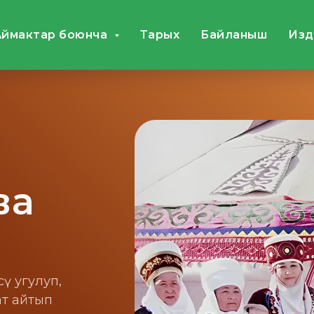
Аймактар боюнча
Тарых
Байланыш
Издө
ва
ү угулуп,
ат айтып