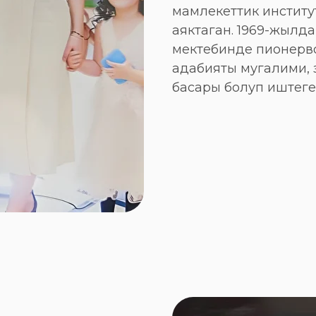
мамлекеттик институ
аяктаган. 1969-жылд
мектебинде пионерв
адабияты мугалими, 
басары болуп иштеге