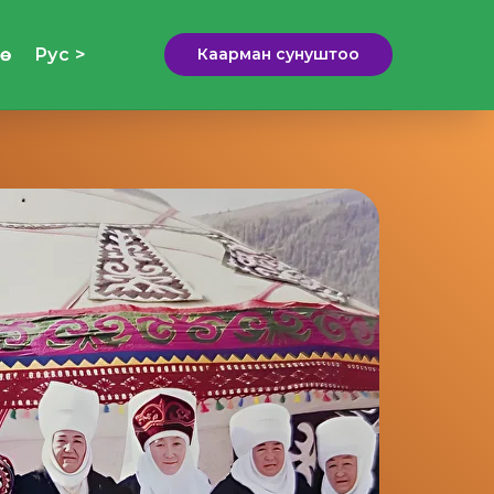
ө
Рус >
Каарман сунуштоо