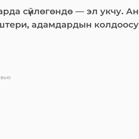
да сүйлөгөндө — эл укчу. Ант
штери, адамдардын колдоосу 
рвью