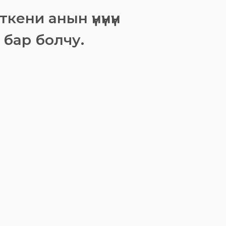
кени анын үнүнүн
бар болчу.