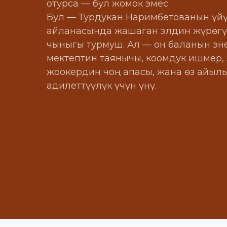
отурса — бул жомок эмес.
Бул — Турдукан Наримбетованын үйү
айланасында жашаган элдин жүрөг
чыныгы турмуш. Ал — он баланын эне
мектептин таянычы, коомдук ишмер,
жоокердин чоң апасы, жана өз айыл
адилеттүүлүк үчүн үнү.