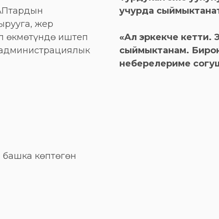
АПтардын
учурда сыймыктана
рууга, жер
л өкмөтүндө иштеп
«Ал эркекче кетти.
ы администрациялык
сыймыктанам. Бирок
неберелериме согуш к
 башка көптөгөн