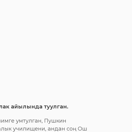
лак айылында туулган.
имге умтулган, Пушкин
алык училищени, андан соң Ош