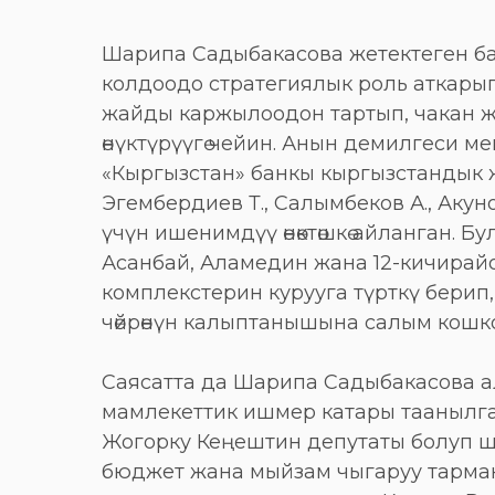
Шарипа Садыбакасова жетектеген б
колдоодо стратегиялык роль аткарып
жайды каржылоодон тартып, чакан ж
өнүктүрүүгө чейин. Анын демилгеси м
«Кыргызстан» банкы кыргызстандык
Эгембердиев Т., Салымбеков А., Акун
үчүн ишенимдүү өнөктөшкө айланган. Б
Асанбай, Аламедин жана 12-кичирай
комплекстерин курууга түрткү берип
чөйрөнүн калыптанышына салым кошк
Саясатта да Шарипа Садыбакасова ал
мамлекеттик ишмер катары таанылга
Жогорку Кеңештин депутаты болуп ш
бюджет жана мыйзам чыгаруу тарма