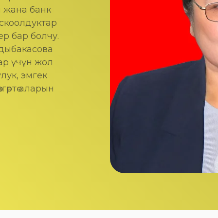
ы жана банк
оскоолдуктар
р бар болчу.
дыбакасова
ар үчүн жол
лук, эмгек
гөртө аларын