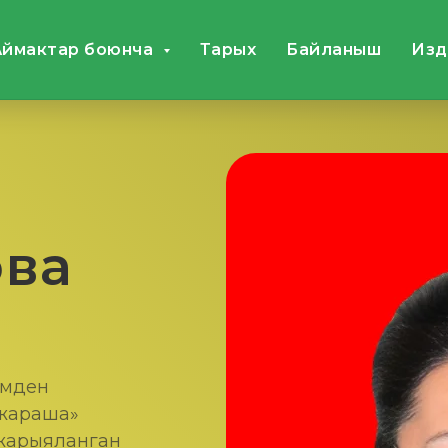
Аймактар боюнча
Тарых
Байланыш
Издө
ова
имден
 жараша»
 жарыяланган