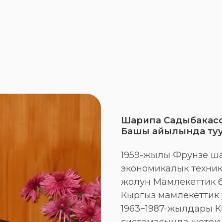
Шарипа Садыбакасо
Башы айылында туу
1959-жылы Фрунзе ш
экономикалык техник
жолун Мамлекеттик б
Кыргыз мамлекеттик у
1963−1987-жылдары 