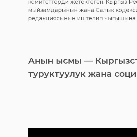
комитеттерди жетектеген. Кыргыз Р
мыйзамдарынын жана Салык кодекс
редакциясынын иштелип чыгышына 
Анын ысмы — Кыргызст
туруктуулук жана социа