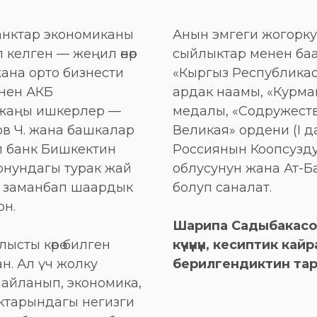
анктар экономиканы
Анын эмгеги жогорку
 келген — жеңил өнөр
сыйлыктар менен баа
ана орто бизнести
«Кыргыз Республика
енен АКБ
ардак наамы, «Курма
 жаңы ишкерлер —
медалы, «Содружеств
ов Ч. жана башкалар
Великая» ордени (I 
ул банк Бишкектин
Россиянын Коопсузд
онундагы турак жай
облусунун жана Ат-Б
, заманбап шаардык
болуп саналат.
он.
Шарипа Садыбакасо
ысты көрө билген
күчүнүн, кесиптик к
н. Ал үч жолку
берилгендиктин та
айланып, экономика,
ктарындагы негизги