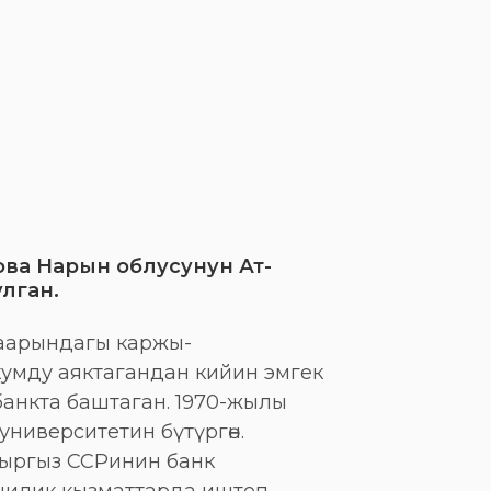
ва Нарын облусунун Ат-
лган.
аарындагы каржы-
умду аяктагандан кийин эмгек
анкта баштаган. 1970-жылы
ниверситетин бүтүргөн.
Кыргыз ССРинин банк