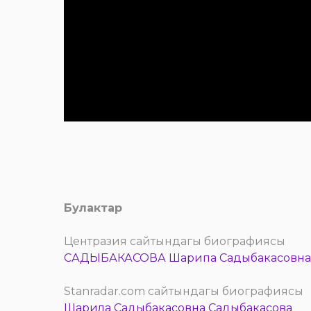
Булактар
Центразия сайтындагы биографиясы
САДЫБАКАСОВА Шарипа Садыбакасовна
Stanradar.com сайтындагы биографиясы
Шарила Садыбакасовна Садыбакасова