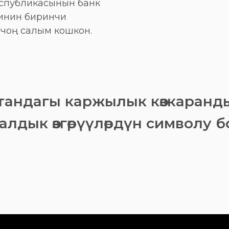
еспубликасынын банк
инин биринчи
чоң салым кошкон.
андагы каржылык көзкаранд
лдык өзгөрүүлөрдүн символу 