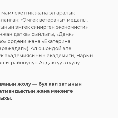
 мамлекеттик жана эл аралык
ланган: «Эмгек ветераны» медалы,
сынын эмгек сиңирген экономисти»
нжан датка» сыйлыгы, «Даңк»
о» ордени жана «Екатерина
даражадагы). Ал ошондой эле
ук академиясынын академиги, Нарын
ашы районунун Ардактуу атуулу
ванын жолу — бул аял затынын
айратмандыктын жана мекенге
рыхы.