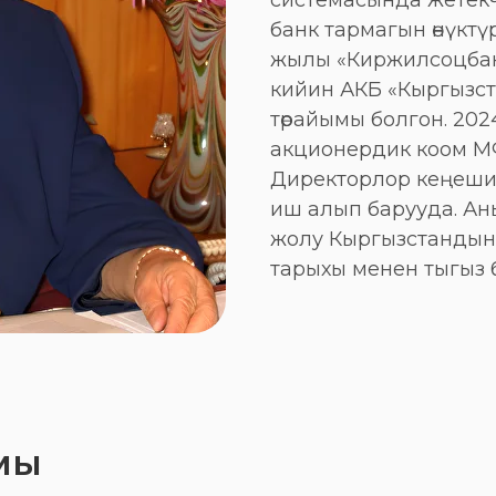
системасында жетек
банк тармагын өнүктүр
жылы «Киржилсоцбан
кийин АКБ «Кыргызс
төрайымы болгон. 20
акционердик коом М
Директорлор кеңеши
иш алып барууда. Ан
жолу Кыргызстандын 
тарыхы менен тыгыз 
мы