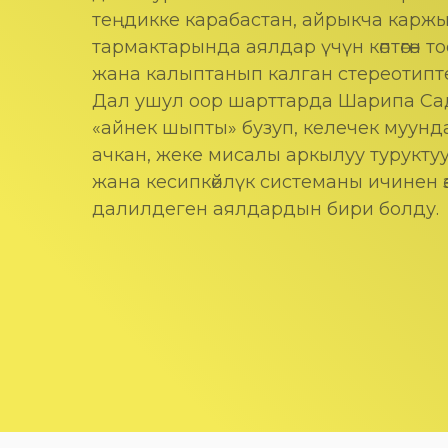
теңдикке карабастан, айрыкча карж
тармактарында аялдар үчүн көптөгөн т
жана калыптанып калган стереотипте
Дал ушул оор шарттарда Шарипа Са
«айнек шыпты» бузуп, келечек муунд
ачкан, жеке мисалы аркылуу туруктуу
жана кесипкөйлүк системаны ичинен өз
далилдеген аялдардын бири болду.