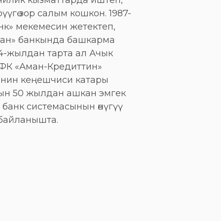
чилик кызматтарда иштеп,
үүгө зор салым кошкон. 1987-
к» мекемесин жетектеп,
тан» банкында башкарма
24-жылдан тарта ал Ачык
ФК «Аман-Кредиттин»
нин кеңешчиси катары
ын 50 жылдан ашкан эмгек
банк системасынын өнүгүү
байланышта.