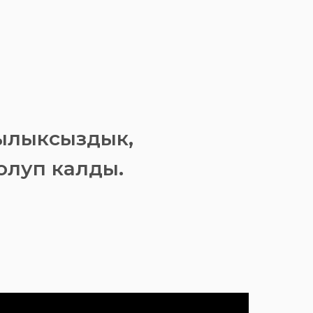
ылыксыздык,
болуп калды.