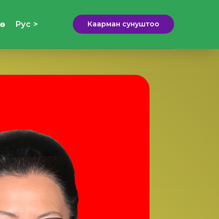
ө
Рус >
Каарман сунуштоо