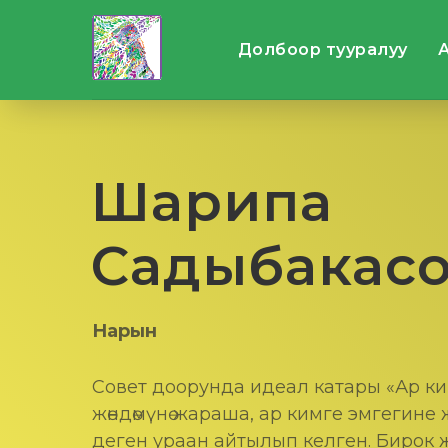
Долбоор тууралуу
Шарипа
Садыбакас
Нарын
Совет доорунда идеал катары «Ар к
жөндөмүнө жараша, ар кимге эмгегине
деген ураан айтылып келген. Бирок