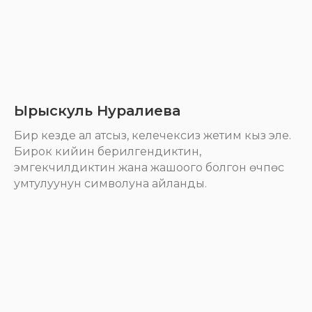
Ырыскуль Нуралиева
Бир кезде ал атсыз, келечексиз жетим кыз эле.
Бирок кийин берилгендиктин,
эмгекчилдиктин жана жашоого болгон өчпөс
умтулуунун символуна айланды.