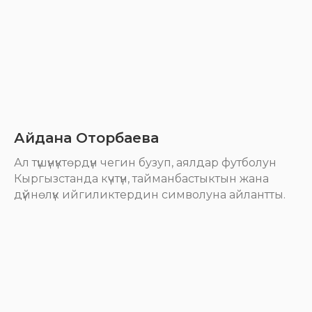
Айдана Оторбаева
Ал түшүнүктөрдүн чегин бузуп, аялдар футболун
Кыргызстанда күчтүн, тайманбастыктын жана
дүйнөлүк ийгиликтердин символуна айлантты.