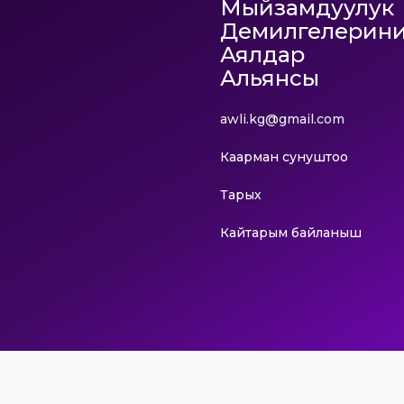
Мыйзамдуулук
Демилгелерин
Аялдар
Альянсы
awli.kg@gmail.com
Каарман сунуштоо
Тарых
Кайтарым байланыш