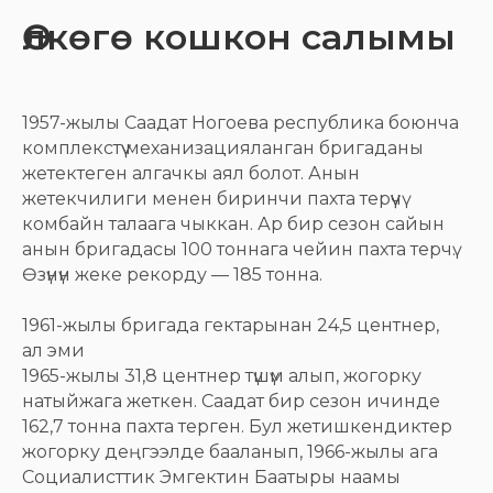
Өлкөгө кошкон салымы
1957-жылы Саадат Ногоева республика боюнча
комплекстүү механизацияланган бригаданы
жетектеген алгачкы аял болот. Анын
жетекчилиги менен биринчи пахта терүүчү
комбайн талаага чыккан. Ар бир сезон сайын
анын бригадасы 100 тоннага чейин пахта терчү.
Өзүнүн жеке рекорду — 185 тонна.
1961-жылы бригада гектарынан 24,5 центнер,
ал эми
1965-жылы 31,8 центнер түшүм алып, жогорку
натыйжага жеткен. Саадат бир сезон ичинде
162,7 тонна пахта терген. Бул жетишкендиктер
жогорку деңгээлде бааланып, 1966-жылы ага
Социалисттик Эмгектин Баатыры наамы