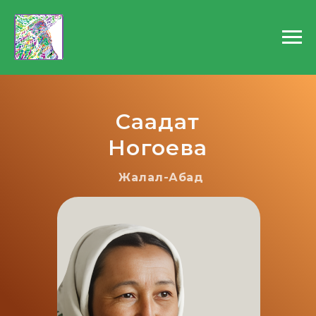
Саадат
Ногоева
Жалал-Абад