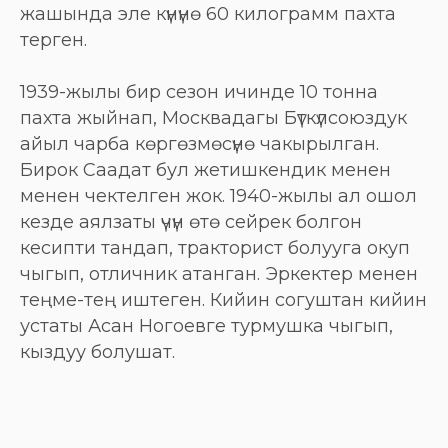
жашында эле күнүнө 60 килограмм пахта
терген.
1939-жылы бир сезон ичинде 10 тонна
пахта жыйнап, Москвадагы Бүткүлсоюздук
айыл чарба көргөзмөсүнө чакырылган.
Бирок Саадат бул жетишкендик менен
менен чектелген жок. 1940-жылы ал ошол
кезде аялзаты үчүн өтө сейрек болгон
кесипти тандап, тракторист болууга окуп
чыгып, отличник атанган. Эркектер менен
теңме-тең иштеген. Кийин согуштан кийин
устаты Асан Ногоевге турмушка чыгып,
кыздуу болушат.