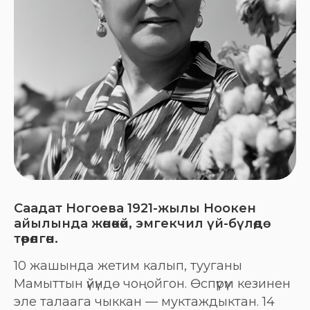
Саадат Ногоева 1921-жылы Ноокен
айылында жөнөкөй, эмгекчил үй-бүлөдө
төрөлгөн.
10 жашында жетим калып, тууганы
Мамыттын үйүндө чоңойгон. Өспүрүм кезинен
эле талаага чыккан — муктаждыктан. 14