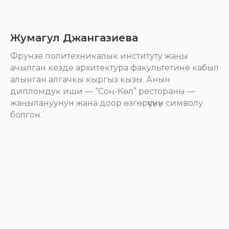
Жумагул Джангазиева
Фрунзе политехникалык институту жаңы
ачылган кезде архитектура факультетине кабыл
алынган алгачкы кыргыз кызы. Анын
дипломдук иши — “Соң-Көл” рестораны —
жаңылануунун жана доор өзгөрүүсүнүн символу
болгон.