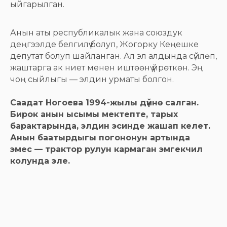
ыйгарылган.
Анын аты республикалык жана союздук
деңгээлде белгилүү болуп, Жогорку Кеңешке
депутат болуп шайланган. Ал эл алдында сүйлөп,
жаштарга ак ниет менен иштөөнү үйрөткөн. Эң
чоң сыйлыгы — элдин урматы болгон.
Саадат Ногоева 1994-жылы дүйнө салган.
Бирок анын ысымы мектепте, тарых
барактарында, элдин эсинде жашап келет.
Анын баатырдыгы погононун артында
эмес — трактор рулун кармаган эмгекчил
колунда эле.