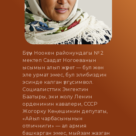
Бүгүн Ноокен районундагы № 2
мектеп Саадат Ногоеванын
ысымын алып жүрөт — бул жөн
эле урмат эмес, бул элибиздин
эсинде калган үлгү, символ.
Социалисттик Эмгектин
Баатыры, эки жолу Ленин
орденинин кавалери, СССР
Жогорку Кеңешинин депутаты,
«Айыл чарбасынынын
отличниги» — ал армия
башкарган эмес, мыйзам жазган