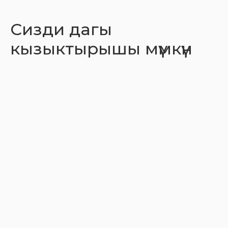
Сизди дагы
кызыктырышы мүмкүн