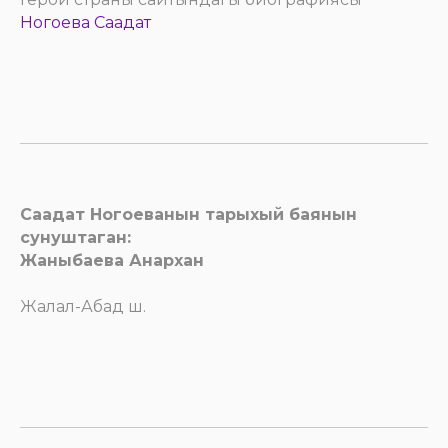
Ногоева Саадат
Саадат Ногоеванын тарыхый баянын
сунуштаган:
Жаныбаева Анархан
Жалал-Абад ш.