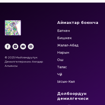
Аймактар боюнча
Баткен
Бишкек
Жалал-Абад
Нарын
© 2025 Мыйзамдуулук
Ош
Демилгелеринин Аялдар
Альянсы
Талас
Чүй
Ысык-Көл
Долбоордун
демилгечиси