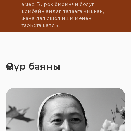
эмес. Бирок биринчи болуп
комбайн айдап талаага чыккан,
жана дал ошол иши менен
тарыхта калды.
Өмүр баяны