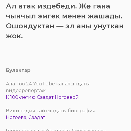
Ал атак издебеди. Жөн гана
чынчыл эмгек менен жашады.
Ошондуктан — эл аны унуткан
жок.
Булактар
Ала-Тоо 24 YouTube каналындагы
видеорепортаж
К 100-летию Саадат Ногоевой
Википедия сайтындагы биография
Ногоева, Саадат
Герои страны сайтындагы биографиясы