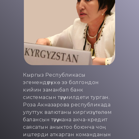
Кыргыз Республикасы
эгемендүүлүккө ээ болгондон
кийин заманбап банк
системасын түзүү милдети турган.
Роза Акназарова республикада
улуттук валютаны киргизүү, төлөм
балансын түзүү жана акча-кредит
саясатын аныктоо боюнча чоң
иштерди аткарган команданын