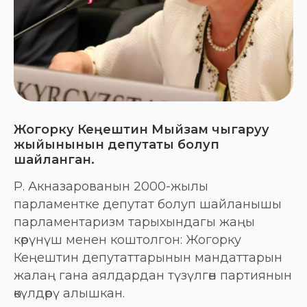
Жогорку Кеңештин Мыйзам чыгаруу
жыйынынын депутаты болуп
шайланган.
Р. Акназарованын 2000-жылы
парламентке депутат болуп шайланышы
парламентаризм тарыхындагы жаңы
көрүнүш менен коштолгон: Жогорку
Кеңештин депутаттарынын мандаттарын
жалаң гана аялдардан түзүлгөн партиянын
өкүлдөрү алышкан.