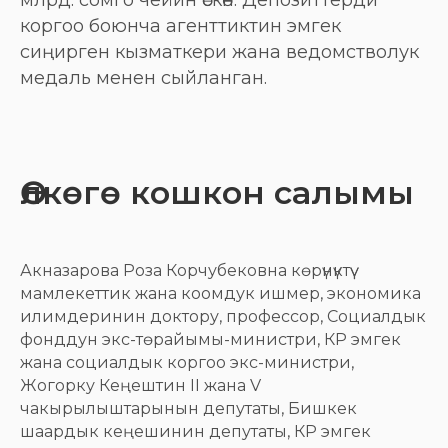
коргоо боюнча агенттиктин эмгек
сиңирген кызматкери жана ведомстволук
медаль менен сыйланган.
Өлкөгө кошкон салымы
Акназарова Роза Корчубековна көрүнүктүү
мамлекеттик жана коомдук ишмер, экономика
илимдеринин доктору, профессор, Социалдык
фонддун экс-төрайымы-министри, КР эмгек
жана социалдык коргоо экс-министри,
Жогорку Кеңештин II жана V
чакырылыштарынын депутаты, Бишкек
шаардык кеңешинин депутаты, КР эмгек