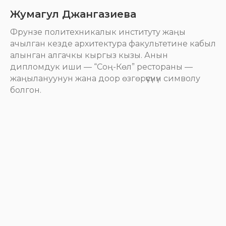
Жумагул Джангазиева
Фрунзе политехникалык институту жаңы
ачылган кезде архитектура факультетине кабыл
алынган алгачкы кыргыз кызы. Анын
дипломдук иши — “Соң-Көл” рестораны —
жаңылануунун жана доор өзгөрүүсүнүн символу
болгон.