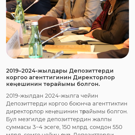
2019–2024-жылдары Депозиттерди
коргоо агенттигинин Директорлор
кеңешинин төрайымы болгон.
2019-жылдан 2024-жылга чейин
Депозиттерди коргоо боюнча агенттиктин
директорлор кеңешинин төрайымы болгон.
Бул мезгилде депозиттердин жалпы
суммасы 3−4 эсеге, 150 млрд. сомдон 550
млрд. сомго чейин өскөн. Депозиттерди