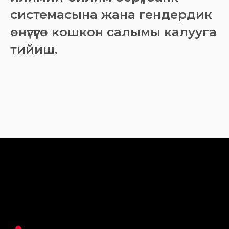
системасына жана гендердик
өнүгүүгө кошкон салымы калууга
тийиш.