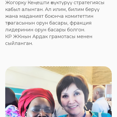
Жогорку Кеңешти өнүктүрүү стратегиясы
кабыл алынган. Ал илим, билим берүү
жана маданият боюнча комитеттин
төрагасынын орун басары, фракция
лидеринин орун басары болгон.
КР ЖКнын Ардак грамотасы менен
сыйланган.