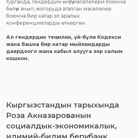
турганда, гендердик өнүгүү маселелери боюнча
бөлүм ачып, жогоруда аталган маселелер
боюнча бир катар эл аралык
конференцияларды өткөргөн.
Ал гендердик теңчилик, үй-бүлө Кодекси
жана башка бир катар мыйзамдарды
даярдоого жана кабыл алууга зор салым
кошкон.
Кыргызстандын тарыхында
Роза Акназарованын
социалдык-экономикалык,
илимий-билим берүү, банк