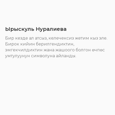
Ырыскуль Нуралиева
Бир кезде ал атсыз, келечексиз жетим кыз эле.
Бирок кийин берилгендиктин,
эмгекчилдиктин жана жашоого болгон өчпөс
умтулуунун символуна айланды.