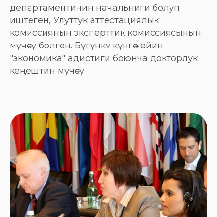
департаментинин начальниги болуп
иштеген, Улуттук аттестациялык
комиссиянын эксперттик комиссиясынын
мүчөсү болгон. Бүгүнкү күнгө чейин
"экономика" адистиги боюнча докторлук
кеңештин мүчөсү.