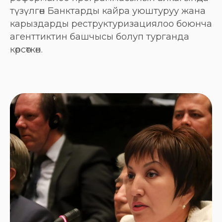
түзүлгөн Банктарды кайра уюштуруу жана
карыздарды реструктуризациялоо боюнча
агенттиктин башчысы болуп турганда
көрсөткөн.