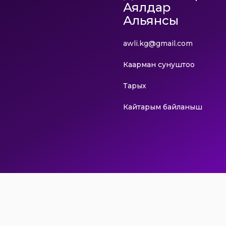
Аялдар
Альянсы
awli.kg@gmail.com
Каарман сунуштоо
Тарых
Кайтарым байланыш