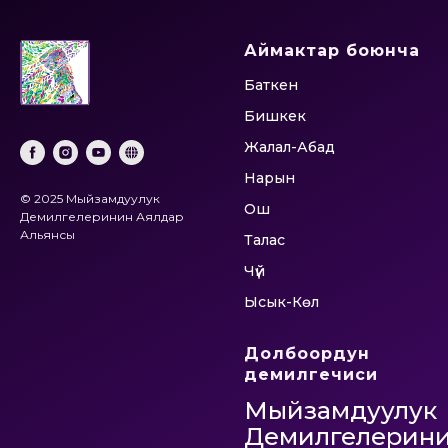
Аймактар боюнча
Баткен
Бишкек
Жалал-Абад
Нарын
© 2025 Мыйзамдуулук
Ош
Демилгелеринин Аялдар
Альянсы
Талас
Чүй
Ысык-Көл
Долбоордун
демилгечиси
Мыйзамдуулук
Демилгелерин