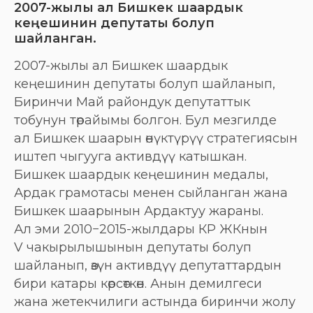
2007-жылы ал Бишкек шаардык
кеңешинин депутаты болуп
шайланган.
2007-жылы ал Бишкек шаардык
кеңешинин депутаты болуп шайланып,
Биринчи Май райондук депутаттык
тобунун төрайымы болгон. Бул мезгилде
ал Бишкек шаарын өнүктүрүү стратегиясын
иштеп чыгууга активдүү катышкан.
Бишкек шаардык кеңешинин медалы,
Ардак грамотасы менен сыйланган жана
Бишкек шаарынын Ардактуу жараны.
Ал эми 2010−2015-жылдары КР ЖКнын
V чакырылышынын депутаты болуп
шайланып, өзүн активдүү депутаттардын
бири катары көрсөткөн. Анын демилгеси
жана жетекчилиги астында биринчи жолу