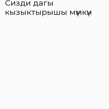
Сизди дагы
кызыктырышы мүмкүн