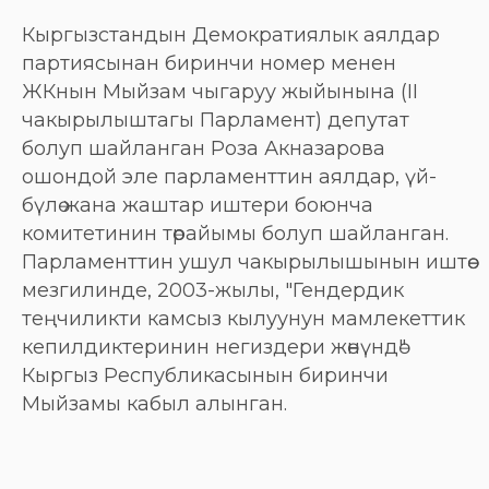
Кыргызстандын Демократиялык аялдар
партиясынан биринчи номер менен
ЖКнын Мыйзам чыгаруу жыйынына (II
чакырылыштагы Парламент) депутат
болуп шайланган Роза Акназарова
ошондой эле парламенттин аялдар, үй-
бүлө жана жаштар иштери боюнча
комитетинин төрайымы болуп шайланган.
Парламенттин ушул чакырылышынын иштөө
мезгилинде, 2003-жылы, "Гендердик
теңчиликти камсыз кылуунун мамлекеттик
кепилдиктеринин негиздери жөнүндө"
Кыргыз Республикасынын биринчи
Мыйзамы кабыл алынган.