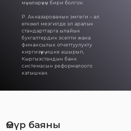
мүчөлөрүнүн бири болгон.
Р. Акназарованын эмгеги – ал
өткөөл мезгилде эл аралык
стандарттарга ылайык
бухгалтердик эсепти жана
финансылык отчеттуулукту
киргизүүнү ишке ашырып,
Кыргызстандын банк
системасын реформалоого
катышкан.
Өмүр баяны