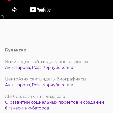
Булактар
Википедия сайтындагы биографиясы
Акназарова, Роза Корчубековна
ЦентрАзия сайтындагы биографиясы
Акназарова, Роза Корчубековна
AkiPress сайтындагы макала
О развитии социальных проектов и создании
бизнес-инкубаторов