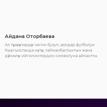
Айдана Оторбаева
Ал түшүнүктөрдүн чегин бузуп, аялдар футболун
Кыргызстанда күчтүн, тайманбастыктын жана
дүйнөлүк ийгиликтердин символуна айлантты.