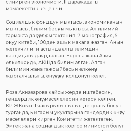
сиңирген экономисти, II даражадагы
мамлекеттик кеңешчи.
Социалдык фонддун мыктысы, экономиканын
мыктысы, билим берүүнүн мыктысы. Ал илимий
тармакта да үзүрлүү эмгектенип, 7 монография, 5
окуу китеби, 100дөн ашык макала жазган. Анын
жетекчилиги астында алты илимдин
кандидаты даярдалган. Европа жана Азия
өлкөлөрүндө, АКШда билим алган. Алган
билимин жана тажрыйбасын өлкөнүн
жыргалчылыгы, өнүгүүсү үчүн колдонуп келет.
Роза Акназарова кайсы жерде иштебесин,
гендердик өнүгүү маселелерин көтөрүп келген.
КР ЖКнын II чакырылышынын депутаты болуп
турганда, ыйгарым укуктарына гендердик өнүгүү
маселелери кирген Комитетти жетектеген.
Эмгек жана социалдык коргоо министри болуп