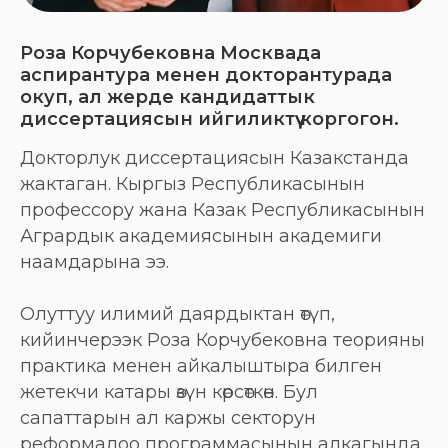
Роза Корчубековна Москвада
аспирантура менен докторантурада
окуп, ал жерде кандидаттык
диссертациясын ийгиликтүү коргогон.
Докторлук диссертациясын Казакстанда
жактаган. Кыргыз Республикасынын
профессору жана Казак Республикасынын
Агрардык академиясынын академиги
наамдарына ээ.
Олуттуу илимий даярдыктан өтүп,
кийинчерээк Роза Корчубековна теорияны
практика менен айкалыштыра билген
жетекчи катары өзүн көрсөткөн. Бул
сапаттарын ал каржы секторун
реформалоо программасынын алкагында