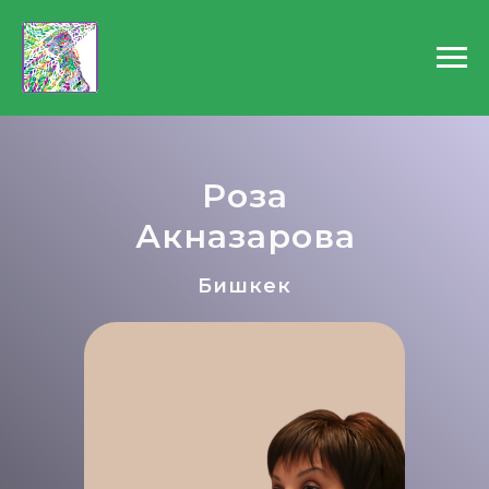
Роза
Акназарова
Бишкек