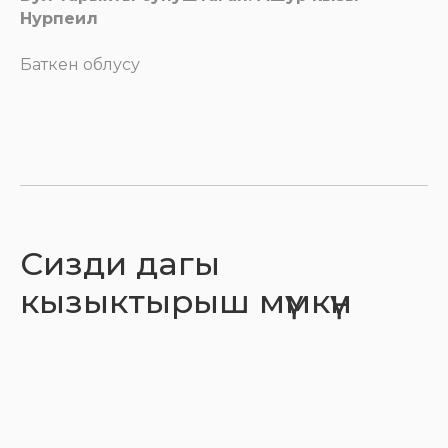
Нурпеил
Баткен облусу
Сизди дагы
кызыктырыш мүмкүн