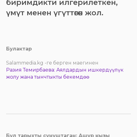
биримдикти илгерилеткен,
үмүт менен үгүттөгөн жол.
Булактар
Salammedia.kg -ге берген маегинен
Разия Темирбаева: Аялдардын ишкердүүлүк
жолу жана тынчтыкты бекемдөө
Бул тарыхты сунуштаган: Ашур кызы