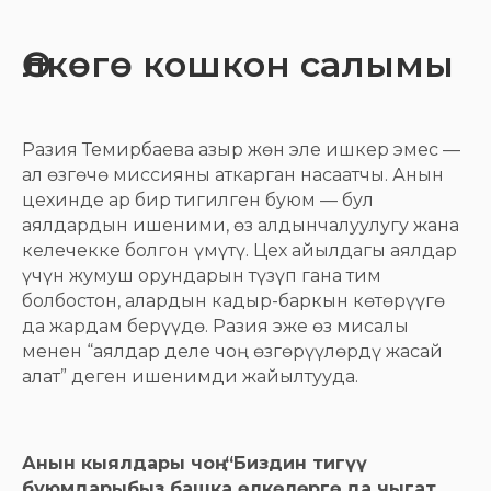
Өлкөгө кошкон салымы
Разия Темирбаева азыр жөн эле ишкер эмес —
ал өзгөчө миссияны аткарган насаатчы. Анын
цехинде ар бир тигилген буюм — бул
аялдардын ишеними, өз алдынчалуулугу жана
келечекке болгон үмүтү. Цех айылдагы аялдар
үчүн жумуш орундарын түзүп гана тим
болбостон, алардын кадыр-баркын көтөрүүгө
да жардам берүүдө. Разия эже өз мисалы
менен “аялдар деле чоң өзгөрүүлөрдү жасай
алат” деген ишенимди жайылтууда.
Анын кыялдары чоң: “Биздин тигүү
буюмдарыбыз башка өлкөлөргө да чыгат