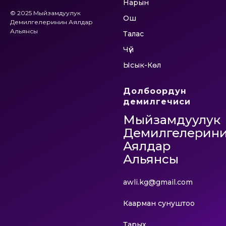
Нарын
© 2025 Мыйзамдуулук
Ош
Демилгелеринин Аялдар
Альянсы
Талас
Чүй
Ысык-Көл
Долбоордун
демилгечиси
Мыйзамдуулук
Демилгелерин
Аялдар
Альянсы
awli.kg@gmail.com
Каарман сунуштоо
Тарых