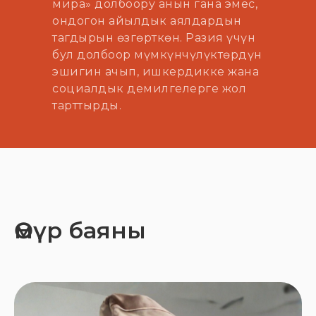
мира» долбоору анын гана эмес,
ондогон айылдык аялдардын
тагдырын өзгөрткөн. Разия үчүн
бул долбоор мүмкүнчүлүктөрдүн
эшигин ачып, ишкердикке жана
социалдык демилгелерге жол
тарттырды.
Өмүр баяны