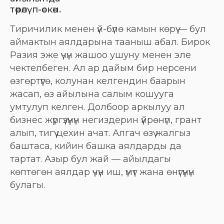
төрөлүп-өскөн.
Тиричилик менен үй-бүлө камын көрүү — бул
аймактын аялдарына тааныш абал. Бирок
Разия эже үчүн жашоо ушуну менен эле
чектелбеген. Ал ар дайым бир нерсени
өзгөртүүгө, колунан келгендин баарын
жасап, өз айылына салым кошууга
умтулуп келген. Долбоор аркылуу ал
бизнес жүргүзүүнүн негиздерин үйрөнүп, грант
алып, тигүү цехин ачат. Алгач өзү жалгыз
баштаса, кийин башка аялдарды да
тартат. Азыр бул жай — айылдагы
көптөгөн аялдар үчүн иш, үмүт жана өнүгүүнүн
булагы.