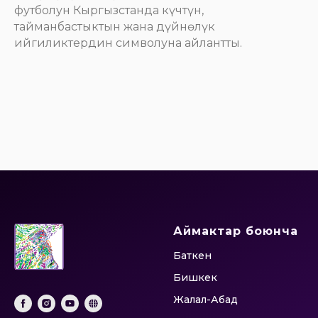
футболун Кыргызстанда күчтүн,
тайманбастыктын жана дүйнөлүк
ийгиликтердин символуна айлантты.
Аймактар боюнча
Баткен
Бишкек
Жалал-Абад