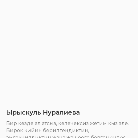
Ырыскуль Нуралиева
Бир кезде ал атсыз, келечексиз жетим кыз эле.
Бирок кийин берилгендиктин,
эмгекчилдиктин жана жашоого болгон өчпөс