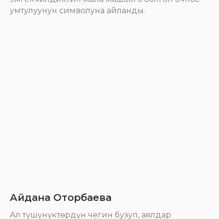
умтулуунун символуна айланды.
Айдана Оторбаева
Ал түшүнүктөрдүн чегин бузуп, аялдар