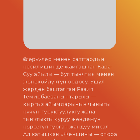
Өзгөрүүлөр менен салттардын
кесилишинде жайгашкан Кара-
Суу айылы — бул тынчтык менен
жөнөкөйлүктүн ордосу. Ушул
жерден башталган Разия
Темирбаеванын тарыхы —
кыргыз айымдарынын чыныгы
күчүн, туруктуулукту жана
тынчтыкты куруу жөндөмүн
көрсөтүп турган жандуу мисал.
Ал катышкан «Женщины — опора