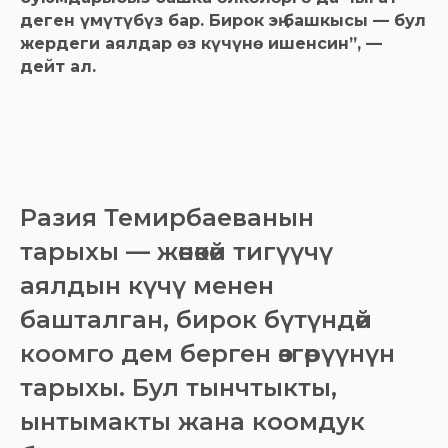
деген үмүтүбүз бар. Бирок эң башкысы — бул
жердеги аялдар өз күчүнө ишенсин”, —
дейт ал.
Разия Темирбаеванын
тарыхы — жөнөкөй тигүүчү
аялдын күчү менен
башталган, бирок бүтүндөй
коомго дем берген өзгөрүүнүн
тарыхы. Бул тынчтыкты,
ынтымакты жана коомдук