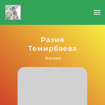
Разия
Темирбаева
Баткен