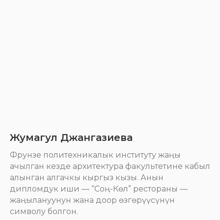
Жумагул Джангазиева
Фрунзе политехникалык институту жаңы
ачылган кезде архитектура факультетине кабыл
алынган алгачкы кыргыз кызы. Анын
дипломдук иши — “Соң-Көл” рестораны —
жаңылануунун жана доор өзгөрүүсүнүн
символу болгон.