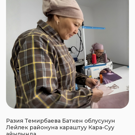
Разия Темирбаева Баткен облусунун
Лейлек районуна караштуу Кара-Суу
айылында