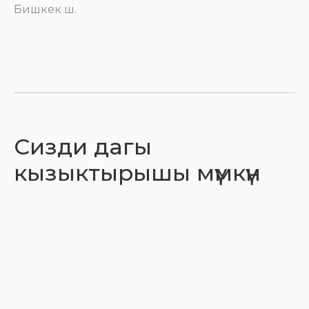
Бишкек ш.
Сизди дагы
кызыктырышы мүмкүн