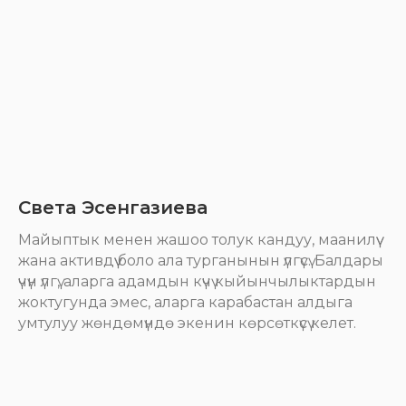
Света Эсенгазиева
Майыптык менен жашоо толук кандуу, маанилүү
жана активдүү боло ала турганынын үлгүсү. Балдары
үчүн үлгү, аларга адамдын күчү кыйынчылыктардын
жоктугунда эмес, аларга карабастан алдыга
умтулуу жөндөмүндө экенин көрсөткүсү келет.