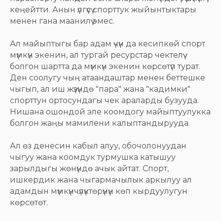
кеңейтти. Анын үлгүсү спорттук жыйынтыктары
менен гана маанилүү эмес.
Ал майыптыгы бар адам үчүн да кесипкөй спорт
мүмкүн экенин, ал тургай ресурстар чектелүү
болгон шартта да мүмкүн экенин көрсөтүп турат.
Ден соолугу чың атаандаштар менен беттешке
чыгып, ал иш жүзүндө "пара" жана "кадимки"
спорттун ортосундагы чек араларды бузууда.
Нишана ошондой эле коомдогу майыптуулукка
болгон жаңы мамилени калыптандырууда.
Ал өз денесин кабыл алуу, обочолонуудан
чыгуу жана коомдук турмушка катышуу
зарылдыгы жөнүндө ачык айтат. Спорт,
ишкердик жана чыгармачылык аркылуу ал
адамдын мүмкүнчүлүктөрүнүн көп кырдуулугун
көрсөтөт.