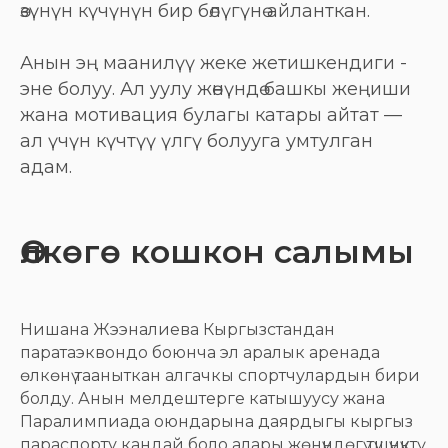
өзүнүн күчүнүн бир бөлүгүнө айланткан.
Анын эң маанилүү жеке жетишкендиги -
эне болуу. Ал уулу жөнүндө башкы жеңиши
жана мотивация булагы катары айтат —
ал үчүн күчтүү үлгү болууга умтулган
адам.
Өлкөгө кошкон салымы
Нишана Жээнaлиева Кыргызстандан
паратаэквондо боюнча эл аралык аренада
өлкөнү тааныткан алгачкы спортчулардын бири
болду. Анын мелдештерге катышуусу жана
Паралимпиада оюндарына даярдыгы кыргыз
параспорту кандай боло алары жөнүндөгү түшүнүктү