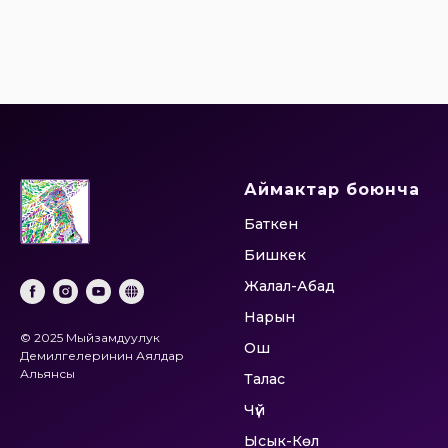
Аймактар боюнча
Баткен
Бишкек
Жалал-Абад
Нарын
© 2025 Мыйзамдуулук
Ош
Демилгелеринин Аялдар
Альянсы
Талас
Чүй
Ысык-Көл