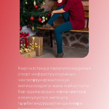
Кыргызстанда паралимпиадалык
спорт инфраструктуранын
чектелүүлүгү, каржылоонун
жетишсиздиги жана майыптыгы
бар адамдардын мүмкүнчүлүктөрүн
коомчулуктун жетиштүү
түшүнбөгөндүгү шартында өнүгүүдө.