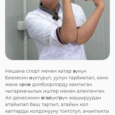
Нишана спорт менен катар өзүнүн
бизнесин өнүктүрүп, уулун тарбиялап, кино
жана көркөм долбоорлорду камтыган
чыгармачылык иштер менен алектенген.
Ал денесинин өзгөчөлүктөрүн жашыруудан
атайылап баш тартып, атайын кол
каптарды колдонууну токтотуп, ачыктыкты