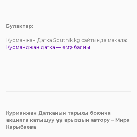
Булактар:
Курманжан Датка Sputnik.kg сайтында макала:
Курманджан датка —
өмүр баяны
Курманжан Датканын тарыхы боюнча
акцияга катышуу үчүн арыздын автору – Мира
Карыбаева