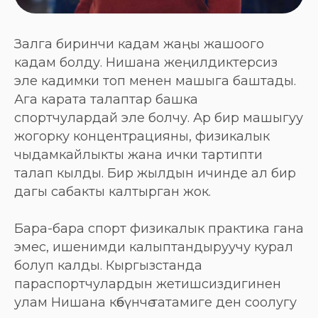
Залга биринчи кадам жаңы жашоого
кадам болду. Нишана жеңилдиктерсиз
эле кадимки топ менен машыга баштады.
Ага карата талаптар башка
спортчулардай эле болчу. Ар бир машыгуу
жогорку концентрацияны, физикалык
чыдамкайлыкты жана ички тартипти
талап кылды. Бир жылдын ичинде ал бир
дагы сабакты калтырган жок.
Бара-бара спорт физикалык практика гана
эмес, ишенимди калыптандыруучу курал
болуп калды. Кыргызстанда
параспортчулардын жетишсиздигинен
улам Нишана көбүнчө татамиге ден соолугу