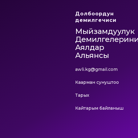
Долбоордун
демилгечиси
Мыйзамдуулук
Демилгелерин
Аялдар
Альянсы
awli.kg@gmail.com
Каарман сунуштоо
Тарых
Кайтарым байланыш