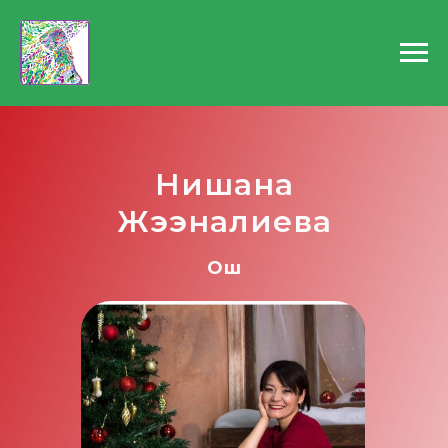
Нишана
Жээналиева
Ош