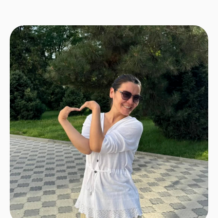
коомдун адамдын мүмкүнчүлүктөрү
жөнүндөгү түшүнүгүн өзгөрткөн
адамдар пайда болууда. Мындай
спортчулардын бири – пара-
тхэквондочу, ишкер жана ички
күчтүн коомдук үлгүсү болгон
Нишана Жээнaлиева.