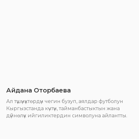
Айдана Оторбаева
Ал түшүнүктөрдүн чегин бузуп, аялдар футболун
Кыргызстанда күчтүн, тайманбастыктын жана
дүйнөлүк ийгиликтердин символуна айлантты.