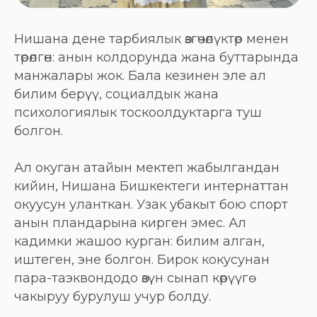
Нишана дене тарбиялык өзгөчөлүктөр менен
төрөлгөн: анын колдорунда жана буттарында
манжалары жок. Бала кезинен эле ал
билим берүү, социалдык жана
психологиялык тоскоолдуктарга туш
болгон.
Ал окуган атайын мектеп жабылгандан
кийин, Нишана Бишкектеги интернаттан
окуусун уланткан. Узак убакыт бою спорт
анын пландарына кирген эмес. Ал
кадимки жашоо курган: билим алган,
иштеген, эне болгон. Бирок кокусунан
пара-таэквондодо өзүн сынап көрүүгө
чакыруу бурулуш учур болду.