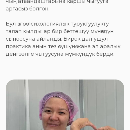
чың атаандаштарына каршы чыгууга
аргасыз болгон.
Бул өзгөчө психологиялык туруктуулукту
талап кылды: ар бир беттешүү мүнөздүн
сыноосуна айланды. Бирок дал ушул
практика анын тез өсүшүнө жана эл аралык
деңгээлге чыгуусуна мүмкүндүк берди.