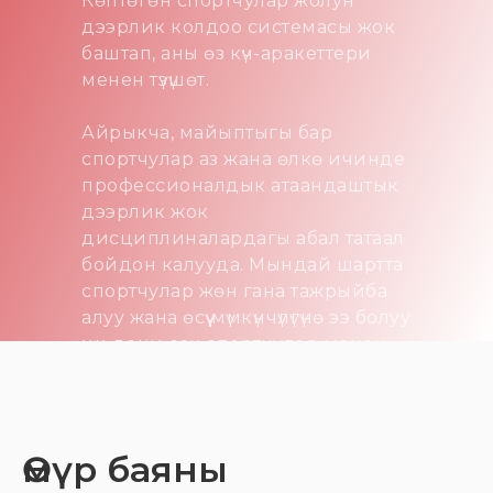
Көптөгөн спортчулар жолун
дээрлик колдоо системасы жок
баштап, аны өз күч-аракеттери
менен түзүшөт.
Айрыкча, майыптыгы бар
спортчулар аз жана өлкө ичинде
профессионалдык атаандаштык
дээрлик жок
дисциплиналардагы абал татаал
бойдон калууда. Мындай шартта
спортчулар жөн гана тажрыйба
алуу жана өсүү мүмкүнчүлүгүнө ээ болуу
үчүн дени сак спортчулар менен
тең тайлашып машыгууга жана
мелдешүүгө аргасыз болушат.
Ушул фондо өзүнүн спорттук
Өмүр баяны
карьерасын гана курбастан,