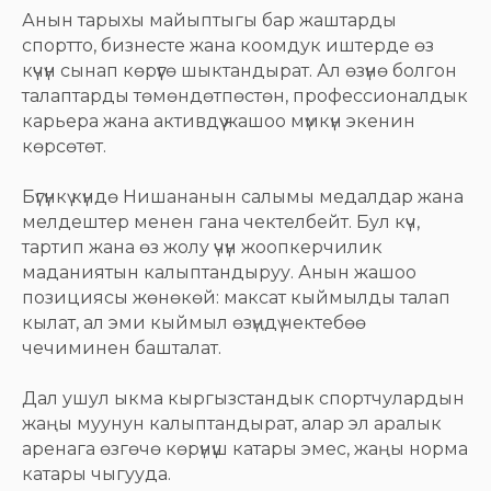
Анын тарыхы майыптыгы бар жаштарды
спортто, бизнесте жана коомдук иштерде өз
күчүн сынап көрүүгө шыктандырат. Ал өзүнө болгон
талаптарды төмөндөтпөстөн, профессионалдык
карьера жана активдүү жашоо мүмкүн экенин
көрсөтөт.
Бүгүнкү күндө Нишананын салымы медалдар жана
мелдештер менен гана чектелбейт. Бул күч,
тартип жана өз жолу үчүн жоопкерчилик
маданиятын калыптандыруу. Анын жашоо
позициясы жөнөкөй: максат кыймылды талап
кылат, ал эми кыймыл өзүңдү чектебөө
чечиминен башталат.
Дал ушул ыкма кыргызстандык спортчулардын
жаңы муунун калыптандырат, алар эл аралык
аренага өзгөчө көрүнүш катары эмес, жаңы норма
катары чыгууда.