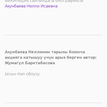
Википедия сайтындагы биографиясы
Ахунбаева Нелли Исаевна
Ахунбаева Неллинин тарыхы боюнча
акцияга катышуу үчүн арыз берген автор:
Жумагүл Барктабасова
Ысык-Көл облусу