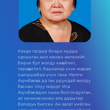
Кээде тагдыр бизди мурда
салынган жол менен жетелейт,
бирок бул жолду кеңейтип,
тереңдетип, башкалар үчүн жарык
кылышыбыз үчүн гана. Нелли
Ахунбаева да так ушундай жолду
баскан. Улуу хирург Иса
Ахунбаевдин кызы болгондуктан,
ал кичинесинен эле дарыгер
болорун билген. Ак халат кийген,