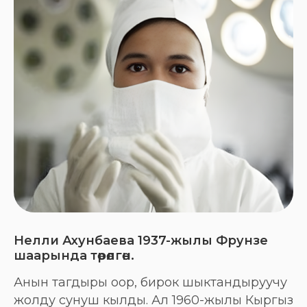
Нелли Ахунбаева 1937-жылы Фрунзе
шаарында төрөлгөн.
Анын тагдыры оор, бирок шыктандыруучу
жолду сунуш кылды. Ал 1960-жылы Кыргыз