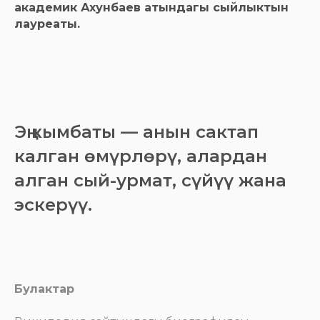
академик Ахунбаев атындагы сыйлыктын
лауреаты.
Эң кымбаты — анын сактап
калган өмүрлөрү, алардан
алган сый-урмат, сүйүү жана
эскерүү.
Булактар