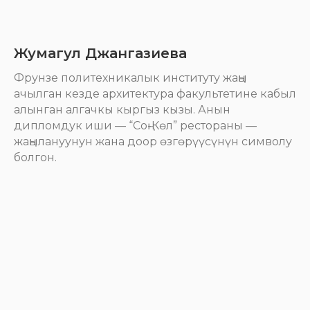
Жумагул Джангазиева
Фрунзе политехникалык институту жаңы
ачылган кезде архитектура факультетине кабыл
алынган алгачкы кыргыз кызы. Анын
дипломдук иши — “Соң-Көл” рестораны —
жаңылануунун жана доор өзгөрүүсүнүн символу
болгон.