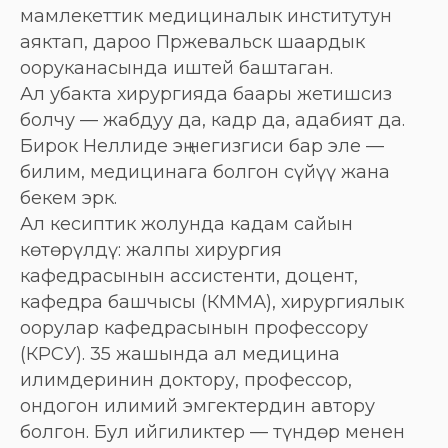
мамлекеттик медициналык институтун
аяктап, дароо Пржевальск шаардык
ооруканасында иштей баштаган.
Ал убакта хирургияда баары жетишсиз
болчу — жабдуу да, кадр да, адабият да.
Бирок Неллиде эң негизгиси бар эле —
билим, медицинага болгон сүйүү жана
бекем эрк.
Ал кесиптик жолунда кадам сайын
көтөрүлдү: жалпы хирургия
кафедрасынын ассистенти, доцент,
кафедра башчысы (КММА), хирургиялык
оорулар кафедрасынын профессору
(КРСУ). 35 жашында ал медицина
илимдеринин доктору, профессор,
ондогон илимий эмгектердин автору
болгон. Бул ийгиликтер — түндөр менен