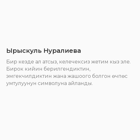
Ырыскуль Нуралиева
Бир кезде ал атсыз, келечексиз жетим кыз эле.
Бирок кийин берилгендиктин,
эмгекчилдиктин жана жашоого болгон өчпөс
умтулуунун символуна айланды.