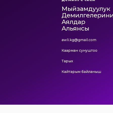
Мыйзамдуулук
Демилгелерин
Аялдар
Альянсы
awli.kg@gmail.com
Каарман сунуштоо
Тарых
Кайтарым байланыш