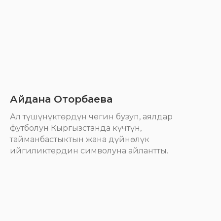
Айдана Оторбаева
Ал түшүнүктөрдүн чегин бузуп, аялдар
футболун Кыргызстанда күчтүн,
тайманбастыктын жана дүйнөлүк
ийгиликтердин символуна айлантты.