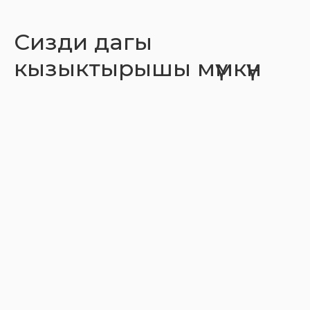
Сизди дагы
кызыктырышы мүмкүн