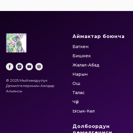
Аймактар боюнча
Баткен
Бишкек
Жалал-Абад
Нарын
© 2025 Мыйзамдуулук
Ош
Демилгелеринин Аялдар
Альянсы
Талас
Чүй
Ысык-Көл
Долбоордун
демилгечиси