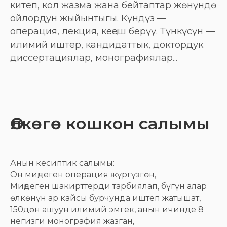
китеп, кол жазма жана бейтаптар жөнүндө
ойлордун жыйынтыгы. Күндүз —
операция, лекция, кеңеш берүү. Түнкүсүн —
илимий иштер, кандидаттык, доктордук
диссертациялар, монографиялар...
Өлкөгө кошкон салымы
Анын кесиптик салымы:
Он миңдеген операция жүргүзгөн,
Миңдеген шакирттерди тарбиялап, бүгүн алар
өлкөнүн ар кайсы бурчунда иштеп жатышат,
150дөн ашуун илимий эмгек, анын ичинде 8
негизги монография жазган,