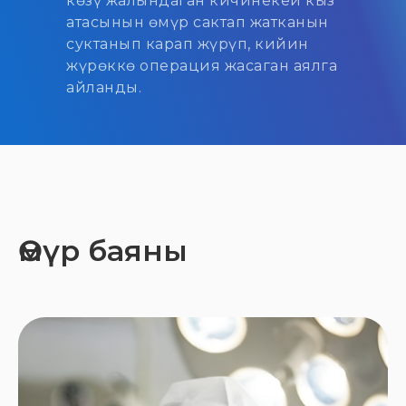
көзү жалындаган кичинекей кыз
атасынын өмүр сактап жатканын
суктанып карап жүрүп, кийин
жүрөккө операция жасаган аялга
айланды.
Өмүр баяны