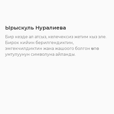
Ырыскуль Нуралиева
Бир кезде ал атсыз, келечексиз жетим кыз эле.
Бирок кийин берилгендиктин,
эмгекчилдиктин жана жашоого болгон өчпөс
умтулуунун символуна айланды.