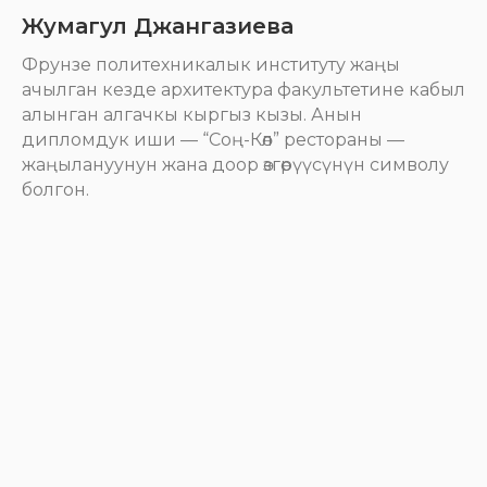
Жумагул Джангазиева
Фрунзе политехникалык институту жаңы
ачылган кезде архитектура факультетине кабыл
алынган алгачкы кыргыз кызы. Анын
дипломдук иши — “Соң-Көл” рестораны —
жаңылануунун жана доор өзгөрүүсүнүн символу
болгон.