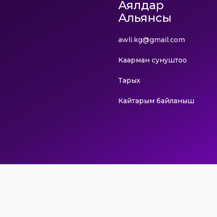
Аялдар
Альянсы
awli.kg@gmail.com
Каарман сунуштоо
Тарых
Кайтарым байланыш