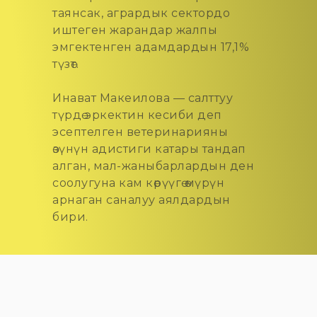
таянсак, агрардык сектордо
иштеген жарандар жалпы
эмгектенген адамдардын 17,1%
түзөт.
Инават Макеилова — салттуу
түрдө эркектин кесиби деп
эсептелген ветеринарияны
өзүнүн адистиги катары тандап
алган, мал-жаныбарлардын ден
соолугуна кам көрүүгө өмүрүн
арнаган саналуу аялдардын
бири.