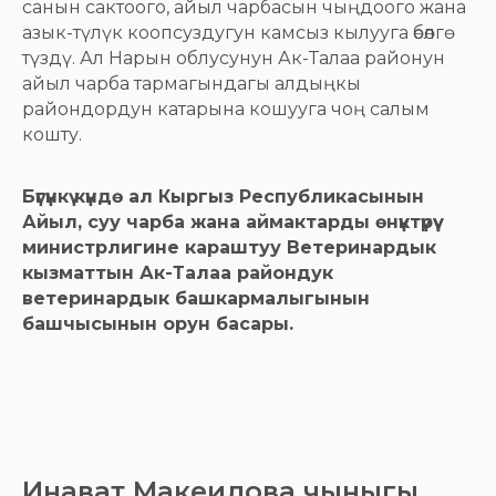
санын сактоого, айыл чарбасын чыңдоого жана
азык-түлүк коопсуздугун камсыз кылууга өбөлгө
түздү. Ал Нарын облусунун Ак-Талаа районун
айыл чарба тармагындагы алдыңкы
райондордун катарына кошууга чоң салым
кошту.
Бүгүнкү күндө ал Кыргыз Республикасынын
Айыл, суу чарба жана аймактарды өнүктүрүү
министрлигине караштуу Ветеринардык
кызматтын Ак-Талаа райондук
ветеринардык башкармалыгынын
башчысынын орун басары.
Инават Макеилова чыныгы