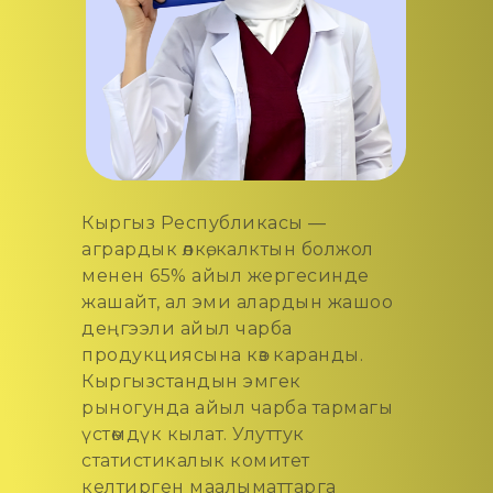
Кыргыз Республикасы —
агрардык өлкө, калктын болжол
менен 65% айыл жергесинде
жашайт, ал эми алардын жашоо
деңгээли айыл чарба
продукциясына көз каранды.
Кыргызстандын эмгек
рыногунда айыл чарба тармагы
үстөмдүк кылат. Улуттук
статистикалык комитет
келтирген маалыматтарга