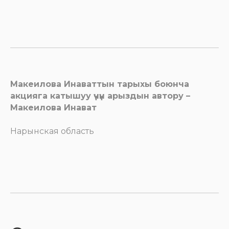
Макеилова Инаваттын тарыхы боюнча
акцияга катышуу үчүн арыздын автору –
Макеилова Инават
Нарынская область