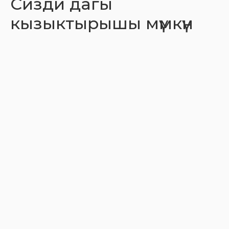
Сизди дагы
кызыктырышы мүмкүн