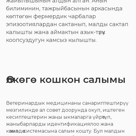
жайылышынын алдын алган. Анын
билиминин, тажрыйбасынын аркасында
көптөгөн фермердик чарбалар
эпизоотиялардан сактанып, малды сактап
калышты жана аймактын азык-түлүк
коопсуздугун камсыз кылышты.
Өлкөгө кошкон салымы
Ветеринардык медицинаны санариптештирүү
мезгилинде ал совет доорунда окуп, иштеген
кесиптештерин жаңы ыкмаларга үйрөтүп,
жаныбарларды идентификациялоо жана
көзөмөлдөө системасына салым кошту. Бул малдын