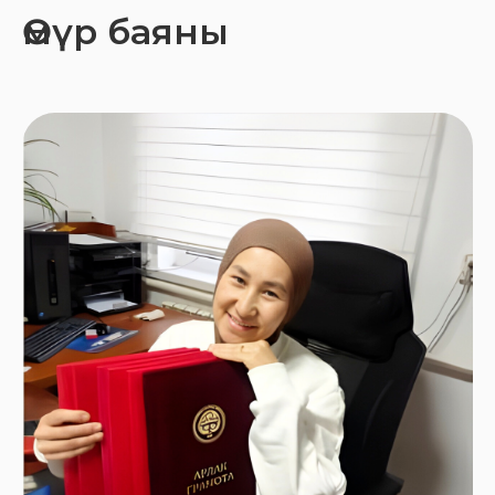
Өмүр баяны