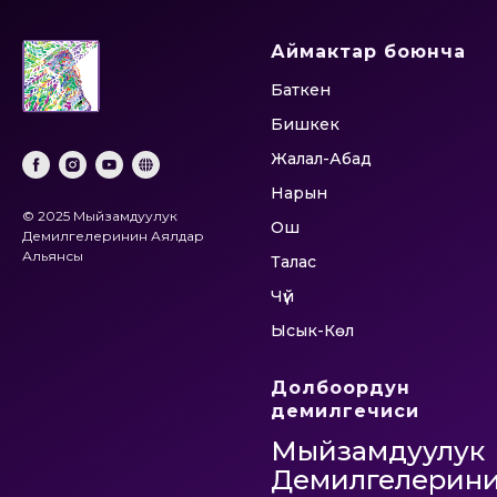
Аймактар боюнча
Баткен
Бишкек
Жалал-Абад
Нарын
© 2025 Мыйзамдуулук
Ош
Демилгелеринин Аялдар
Альянсы
Талас
Чүй
Ысык-Көл
Долбоордун
демилгечиси
Мыйзамдуулук
Демилгелерин