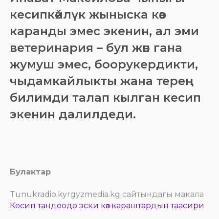
кесипкөйлүк жыныска көз
каранды эмес экенин, ал эми
ветеринария – бул жөн гана
жумуш эмес, боорукердикти,
чыдамкайлыкты жана терең
билимди талап кылган кесип
экенин далилдеди.
Булактар
Tunukradio.kyrgyzmedia.kg сайтындагы макала
Кесип тандоодо эски көз караштардын таасири