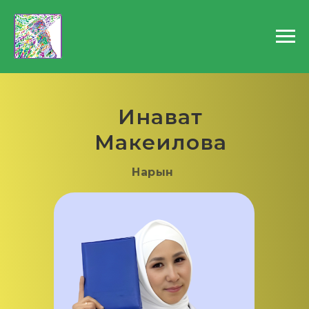
Инават
Макеилова
Нарын