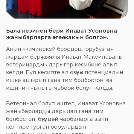
Бала кезинен бери Инават Усоновна
жаныбарларга өзгөчө жакын болгон.
Анын «кичинекей боордошторубузга»
жардам берүү кыялы Инават Макеилованы
ветеринардык дарыгер кесибине алып
келди. Бул кесипте ал өзүнүн потенциалын
ишке ашырып гана тим болбостон, өз
ишинин чыныгы чебери болуп калды.
Ветеринар болуп иштеп, Инават Усоновна
жаныбарларды дарылап гана тим
болбостон, бүтүндөй чарбаларга зыян
келтире турган оорулардын