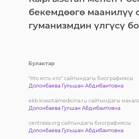
бекемдөөгө маанилүү с
гуманизмдин үлгүсү бо
Булактар
"Кто есть кто" сайтындагы биографиясы
Долонбаева Гульшан Абдибаитовна
ekb.krasotaimedicina.ru сайтындагы макал
Долонбаева Гулшан Абдибаитовна
centrasia.org сайтындагы биографиясы
Долонбаева Гульшан Абдибаитовна