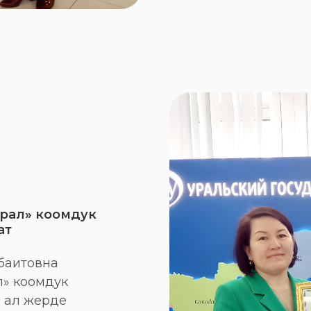
Урал» коомдук
ат
ибаитовна
л» коомдук
 ал жерде