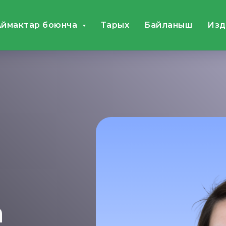
Аймактар боюнча
Тарых
Байланыш
Издө
а