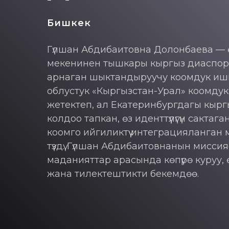
Бишкек
Гүлшан Абдибаитовна Долонбаева — өз
мекенинен тышкары кыргыз диаспор
арнаган шыктандыруучу коомдук иш
облустук «Кыргызстан-Урал» коомду
жетектеп, ал Екатеринбургдагы кыр
колдоо тапкан, өз иденттүүлүгүн сакта
коомго ийгиликтүү интеграцияланган
түздү. Гүлшан Абдибаитовнанын мисси
маданияттар арасында көпүрө куруу, өз а
жана тилектештикти бекемдөө.