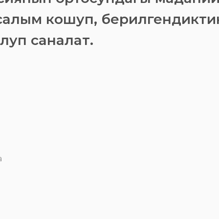
алым кошуп, берилгендиктин
луп саналат.
а