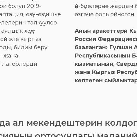
и болуп 2019-
үй-бүлөлөрүнө жардам 
тация, өзүн-өзү ишке
өзгөчө роль ойногон.
елелерин талкуулоо
аялдык жүзү»
Анын аракеттери К
ой эле кыргыз
Россия Федерацияс
ды, билим берүү
бааланган: Гүлшан 
ы жана
Республикасынын Б
з лагерлерди
кызматынын, Свердл
жана Кыргыз Респу
көптөгөн сыйлыктар
да ал мекендештерин колдоп
ссиянын ортосундагы мадани