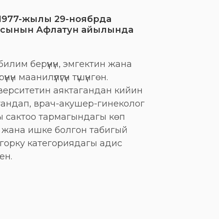
 1977-жылы 29-ноябрда
асынын Афлатун айылында
илим берүүнүн, эмгектин жана
н маанилүүлүгүн түшүнгөн.
верситетин аяктагандан кийин
андап, врач-акушер-гинеколог
ы сактоо тармагындагы көп
жана ишке болгон табигый
горку категориядагы адис
ен.