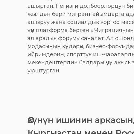
ашырган. Негизги долбоорлордун бир
жылдан бери мигрант айымдарга адап
ашыруу жана социалдык коргоо мас
үчүн платформа берген «Миграциянын 
эл аралык форуму саналат. Ал ошонд
модасынын күндөрүн, бизнес-форумдар
ийримдерин, спорттук иш-чаралард
мекендештердин балдары үчүн акысы
уюштурган.
Өзүнүн ишинин аркасын
Кыргызстан менен Ро