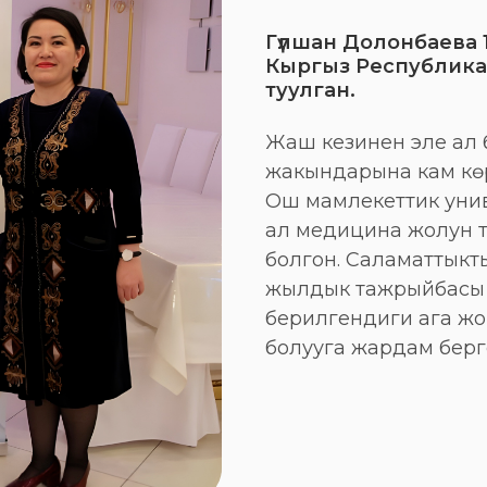
Гүлшан Долонбаева
Кыргыз Республик
туулган.
Жаш кезинен эле ал б
жакындарына кам көрүүнү
Ош мамлекеттик уни
ал медицина жолун т
болгон. Саламаттыкт
жылдык тажрыйбасы 
берилгендиги ага жо
болууга жардам берг