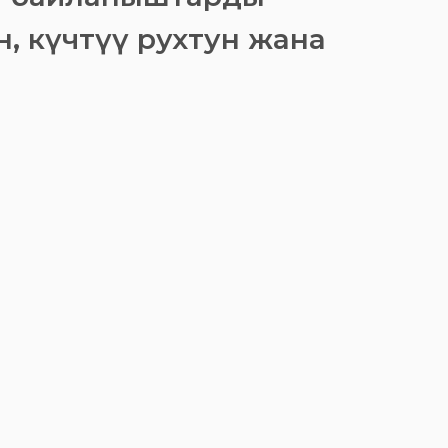
, күчтүү рухтун жана