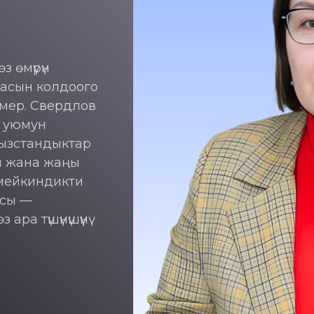
 өмүрүн
асын колдоого
мер. Свердлов
к уюмун
гызстандыктар
ган жана жаңы
 мейкиндикти
ясы —
ра түшүнүшүүнү