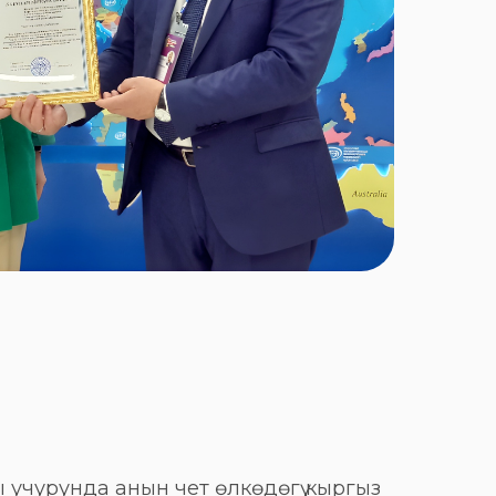
 учурунда анын чет өлкөдөгү кыргыз