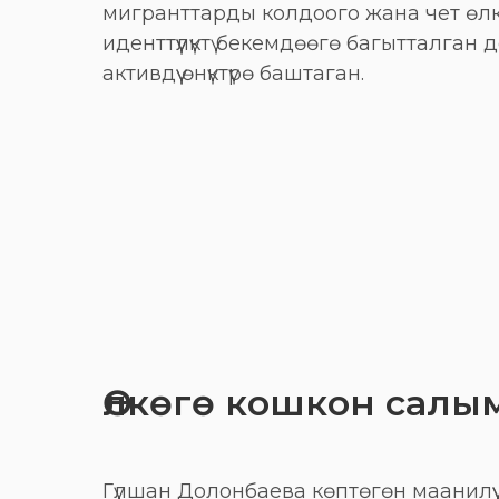
мигранттарды колдоого жана чет өлк
иденттүүлүктү бекемдөөгө багытталган
активдүү өнүктүрө баштаган.
Өлкөгө кошкон салы
Гүлшан Долонбаева көптөгөн маанилү