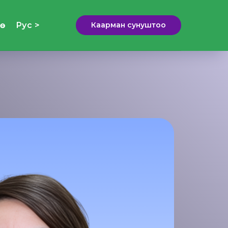
ө
Рус >
Каарман сунуштоо