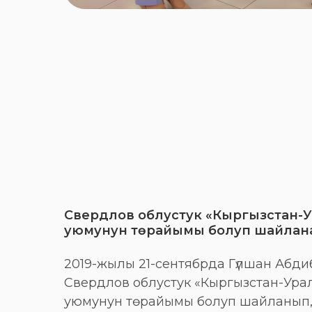
Свердлов облустук «Кыргызстан-
уюмунун төрайымы болуп шайлан
2019-жылы 21-сентябрда Гүлшан Абд
Свердлов облустук «Кыргызстан-Ура
уюмунун төрайымы болуп шайланып,