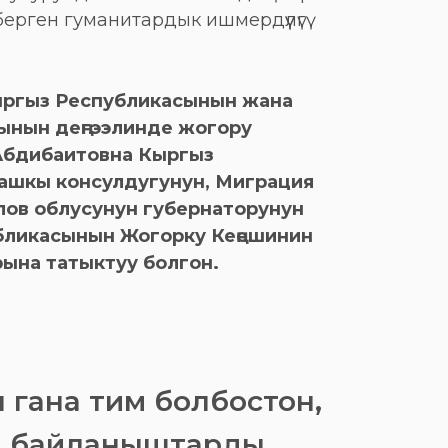
берген гуманитардык ишмердүүлүгү
ыргыз Республикасынын жана
ынын деңгээлинде жогору
Абдибаитовна Кыргыз
ашкы консулдугунун, Миграция
ов облусунун губернаторунун
бликасынын Жогорку Кеңешинин
ына татыктуу болгон.
 гана тим болбостон,
й байланыштарды