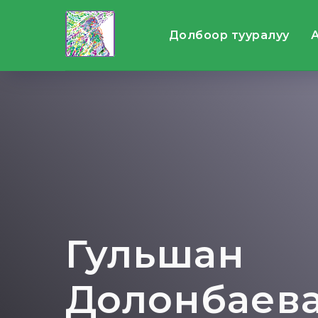
Долбоор тууралуу
Гульшан
Долонбаев