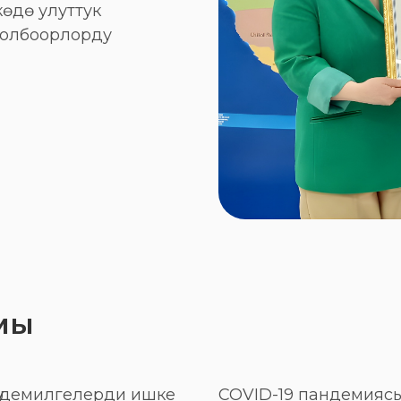
өдө улуттук
 долбоорлорду
мы
ү демилгелерди ишке
COVID-19 пандемиясы