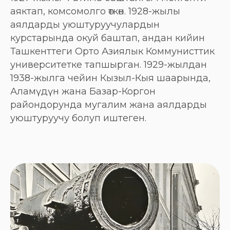
аяктап, комсомолго өткөн. 1928-жылы
аялдарды уюштуруучулардын
курстарында окуй баштап, андан кийин
Ташкенттеги Орто Азиялык Коммунисттик
университетке тапшырган. 1929-жылдан
1938-жылга чейин Кызыл-Кыя шаарында,
Аламүдүн жана Базар-Коргон
райондорунда мугалим жана аялдарды
уюштуруучу болуп иштеген.