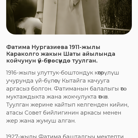
Фатима Нургазиева 1911-жылы
Караколго жакын Шаты айылында
койчунун үй-бүлөсүндө туулган.
1916-жылы улуттук-боштондук көтөрүлүш
учурунда үй-бүлөсү Кытайга качууга
аргасыз болгон. Фатиманын балалыгы өтө
муктаждыкта жана жокчулукта өткөн.
Туулган жерине кайтып келгенден кийин,
атасы Совет бийлигинин аркасы менен
жер жана жумуш алган.
1927-жылы Фатима башталгыч мектепти