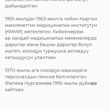
дайындалган.
1955-жылдан 1963-жылга чейин Кыргыз
мамлекеттик медициналык институтун
(КММИ) жетектеген. Кийинчерээк
ар кандай медициналык мекемелерде
дарыгер жана башкы дарыгер болуп
иштеп, коомдук турмушка активдүү
катышуусун уланткан.
1970-жылы ага союздук маанидеги
персоналдык пенсия белгиленген.
Фатима Нургазиева 1995-жылы дүйнөдөн
кайткан.