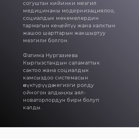
согуштан кийинки мезгил
медицинаны модернизациялоо,
социалдык мекемелердин
тармагын кеңейтүү жана калктын
жашоо шарттарын жакшыртуу
мезгили болгон.
Фатима Нургазиева
Кыргызстандын саламаттык
сактоо жана социалдык
камсыздоо системасын
өнүктүрүүдө негизги ролду
ойногон алдыңкы аял-
новаторлордун бири болуп
калды.