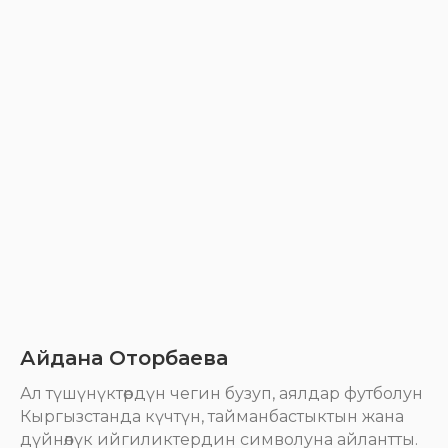
Айдана Оторбаева
Ал түшүнүктөрдүн чегин бузуп, аялдар футболун
Кыргызстанда күчтүн, тайманбастыктын жана
дүйнөлүк ийгиликтердин символуна айлантты.