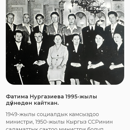
Фатима Нургазиева 1995-жылы
дүйнөдөн кайткан.
1949-жылы социалдык камсыздоо
министри, 1950-жылы Кыргыз ССРинин
саламаттык сактоо министри болуп