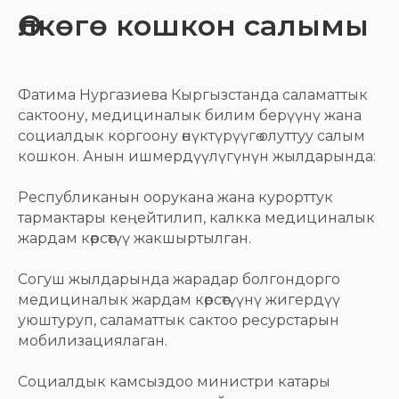
Өлкөгө кошкон салымы
Фатима Нургазиева Кыргызстанда саламаттык
сактоону, медициналык билим берүүнү жана
социалдык коргоону өнүктүрүүгө олуттуу салым
кошкон. Анын ишмердүүлүгүнүн жылдарында:
Республиканын оорукана жана курорттук
тармактары кеңейтилип, калкка медициналык
жардам көрсөтүү жакшыртылган.
Согуш жылдарында жарадар болгондорго
медициналык жардам көрсөтүүнү жигердүү
уюштуруп, саламаттык сактоо ресурстарын
мобилизациялаган.
Социалдык камсыздоо министри катары