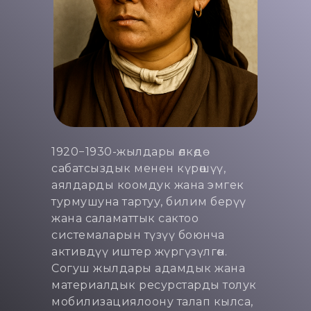
1920−1930-жылдары өлкөдө
сабатсыздык менен күрөшүү,
аялдарды коомдук жана эмгек
турмушуна тартуу, билим берүү
жана саламаттык сактоо
системаларын түзүү боюнча
активдүү иштер жүргүзүлгөн.
Согуш жылдары адамдык жана
материалдык ресурстарды толук
мобилизациялоону талап кылса,