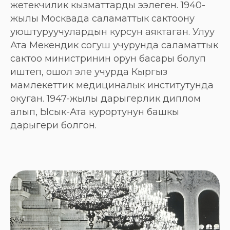
жетекчилик кызматтарды ээлеген. 1940-
жылы Москвада саламаттык сактоону
уюштуруучулардын курсун аяктаган. Улуу
Ата Мекендик согуш учурунда саламаттык
сактоо министринин орун басары болуп
иштеп, ошол эле учурда Кыргыз
мамлекеттик медициналык институтунда
окуган. 1947-жылы дарыгерлик диплом
алып, Ысык-Ата курортунун башкы
дарыгери болгон.