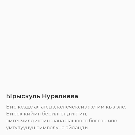
Ырыскуль Нуралиева
Бир кезде ал атсыз, келечексиз жетим кыз эле.
Бирок кийин берилгендиктин,
эмгекчилдиктин жана жашоого болгон өчпөс
умтулуунун символуна айланды.