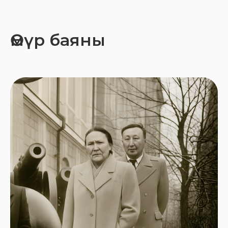
Өмүр баяны