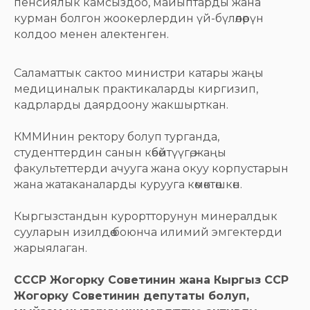
пенсиялык камсыздоо, майыптарды жана
курман болгон жоокерлердин үй-бүлөлөрүн
колдоо менен алектенген.
Саламаттык сактоо министри катары жаңы
медициналык практикаларды киргизип,
кадрларды даярдоону жакшырткан.
КММИнин ректору болуп турганда,
студенттердин санын көбөйтүүгө, жаңы
факультеттерди ачууга жана окуу корпустарын
жана жатаканаларды курууга көмөктөшкөн.
Кыргызстандын курортторунун минералдык
сууларын изилдөө боюнча илимий эмгектерди
жарыялаган.
СССР Жогорку Советинин жана Кыргыз ССР
Жогорку Советинин депутаты болуп,