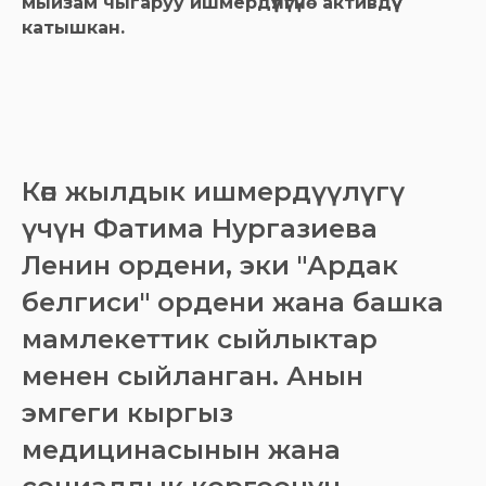
мыйзам чыгаруу ишмердүүлүгүнө активдүү
катышкан.
Көп жылдык ишмердүүлүгү
үчүн Фатима Нургазиева
Ленин ордени, эки "Ардак
белгиси" ордени жана башка
мамлекеттик сыйлыктар
менен сыйланган. Анын
эмгеги кыргыз
медицинасынын жана