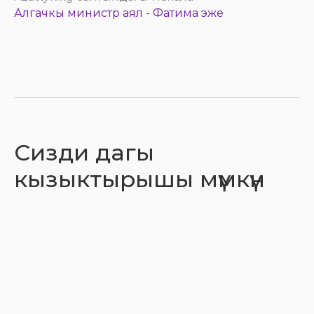
Алгачкы министр аял - Фатима эже
Сизди дагы
кызыктырышы мүмкүн