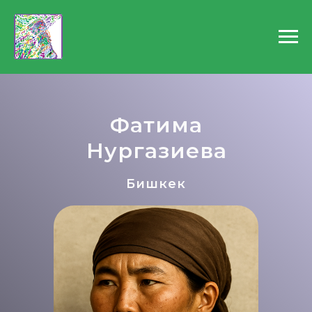
Фатима
Нургазиева
Бишкек