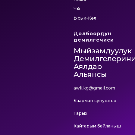
Чүй
Ысык-Көл
Долбоордун
демилгечиси
Мыйзамдуулук
Демилгелерин
Аялдар
Альянсы
awli.kg@gmail.com
Каарман сунуштоо
Тарых
Кайтарым байланыш