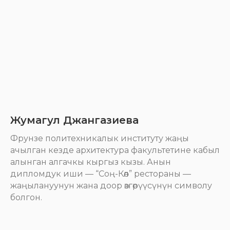
Жумагул Джангазиева
Фрунзе политехникалык институту жаңы
ачылган кезде архитектура факультетине кабыл
алынган алгачкы кыргыз кызы. Анын
дипломдук иши — “Соң-Көл” рестораны —
жаңылануунун жана доор өзгөрүүсүнүн символу
болгон.