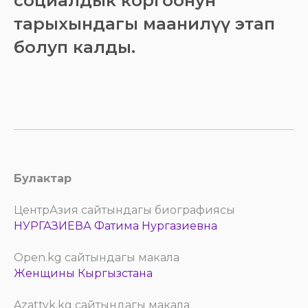
социалдык коргоонун
тарыхындагы маанилүү этап
болуп калды.
Булактар
ЦентрАзия сайтындагы биографиясы
НУРГАЗИЕВА Фатима Нургазиевна
Open.kg сайтындагы макала
Женщины Кыргызстана
Azattyk.kg сайтындагы макала