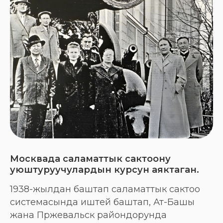
Москвада саламаттык сактоону
уюштуруучулардын курсун аяктаган.
1938-жылдан баштап саламаттык сактоо
системасында иштей баштап, Ат-Башы
жана Пржевальск райондорунда