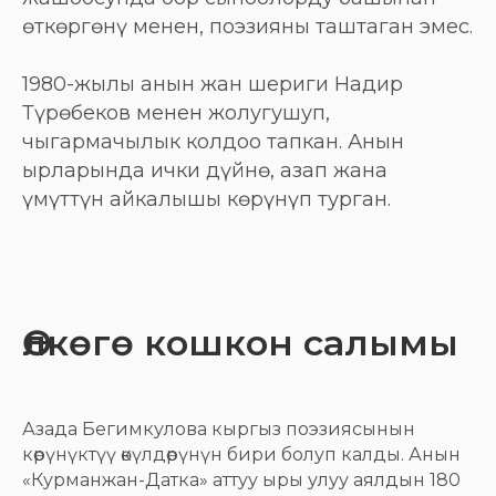
өткөргөнү менен, поэзияны таштаган эмес.
1980-жылы анын жан шериги Надир
Түрөбеков менен жолугушуп,
чыгармачылык колдоо тапкан. Анын
ырларында ички дүйнө, азап жана
үмүттүн айкалышы көрүнүп турган.
Өлкөгө кошкон салымы
Азада Бегимкулова кыргыз поэзиясынын
көрүнүктүү өкүлдөрүнүн бири болуп калды. Анын
«Курманжан-Датка» аттуу ыры улуу аялдын 180