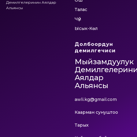
Ош
Демилгелеринин Аялдар
Альянсы
Талас
Чүй
Ысык-Көл
Долбоордун
демилгечиси
Мыйзамдуулук
Демилгелерин
Аялдар
Альянсы
awli.kg@gmail.com
Каарман сунуштоо
Тарых