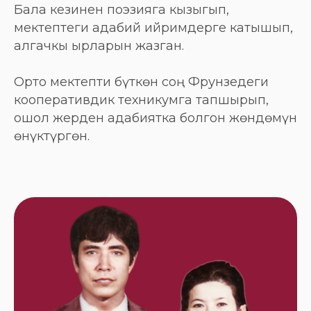
Бала кезинен поэзияга кызыгып,
мектептеги адабий ийримдерге катышып,
алгачкы ырларын жазган.
Орто мектепти бүткөн соң Фрунзедеги
кооперативдик техникумга тапшырып,
ошол жерден адабиятка болгон жөндөмүн
өнүктүргөн.