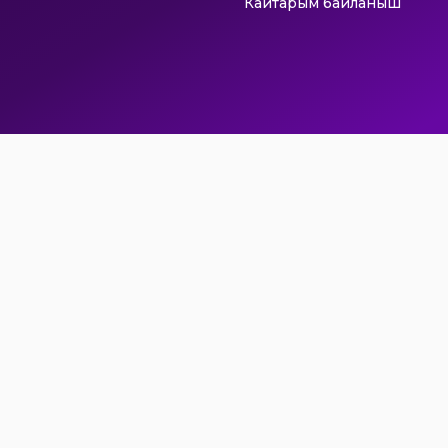
Кайтарым байланыш