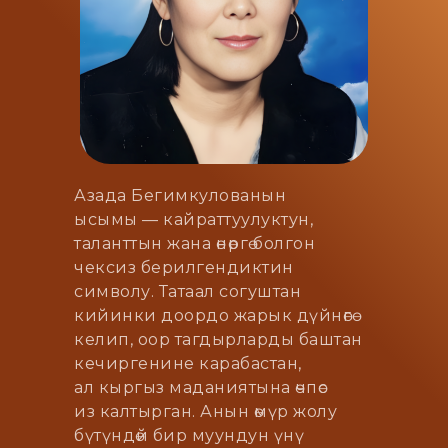
Азада Бегимкулованын
ысымы — кайраттуулуктун,
таланттын жана өнөргө болгон
чексиз берилгендиктин
символу. Татаал согуштан
кийинки доордо жарык дүйнөгө
келип, оор тагдырларды баштан
кечиргенине карабастан,
ал кыргыз маданиятына өчпөс
из калтырган. Анын өмүр жолу
бүтүндөй бир муундун үнү