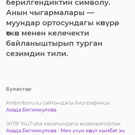
берилгендиктин символу.
Анын чыгармалары —
муундар ортосундагы көпүрө,
өткөн менен келечекти
байланыштырып турган
сезимдин тили.
Булактар
Kmborboru.su сайтындагы биографиясы
Азада Бегимкулова
ЭлТВ YouTube каналындагы видеорепортаж
Азада Бегимкулова - Мен үчүн көңүл кымбат эң