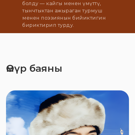
болду — кайгы менен үмүттү,
тынчтыктан ажыраган турмуш
менен поэзиянын бийиктигин
бириктирип турду.
Өмүр баяны