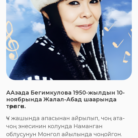
ААзада Бегимкулова 1950-жылдын 10-
ноябрында Жалал-Абад шаарында
төрөлгөн.
Үч жашында апасынан айрылып, чоң ата-
чоң энесинин колунда Наманган
облусунун Монгол айылында чоңойгон.