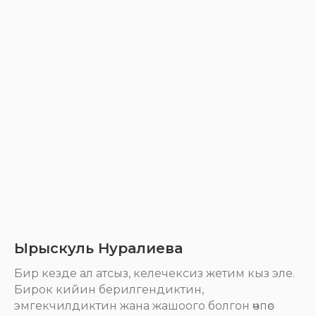
Ырыскуль Нуралиева
Бир кезде ал атсыз, келечексиз жетим кыз эле.
Бирок кийин берилгендиктин,
эмгекчилдиктин жана жашоого болгон өчпөс