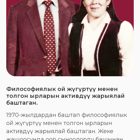
Философиялык ой жүгүртүү менен
толгон ырларын активдүү жарыялай
баштаган.
1970-жылдардан баштап философиялык
ой жүгүртүү менен толгон ырларын
активдүү жарыялай баштаган. Жеке
жашоосунда оор сыноолорду башынан