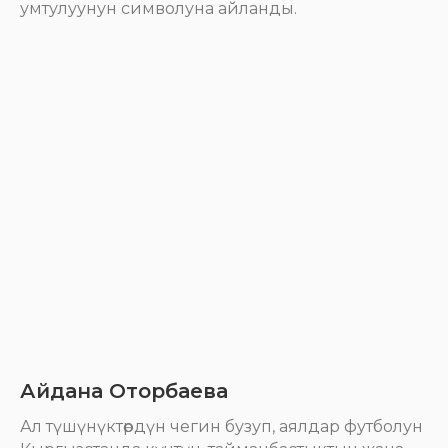
умтулуунун символуна айланды.
Айдана Оторбаева
Ал түшүнүктөрдүн чегин бузуп, аялдар футболун