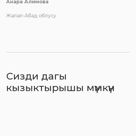
Анара Алимова
Жалал-Абад облусу
Сизди дагы
кызыктырышы мүмкүн