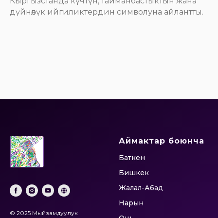
Кыргызстанда күчтүн, тайманбастыктын жана
дүйнөлүк ийгиликтердин символуна айлантты.
Аймактар боюнча
Баткен
Бишкек
Жалал-Абад
Нарын
© 2025 Мыйзамдуулук