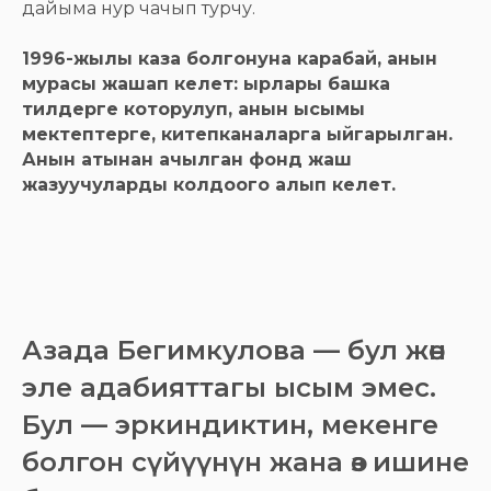
дайыма нур чачып турчу.
1996-жылы каза болгонуна карабай, анын
мурасы жашап келет: ырлары башка
тилдерге которулуп, анын ысымы
мектептерге, китепканаларга ыйгарылган.
Анын атынан ачылган фонд жаш
жазуучуларды колдоого алып келет.
Азада Бегимкулова — бул жөн
эле адабияттагы ысым эмес.
Бул — эркиндиктин, мекенге
болгон сүйүүнүн жана өз ишине