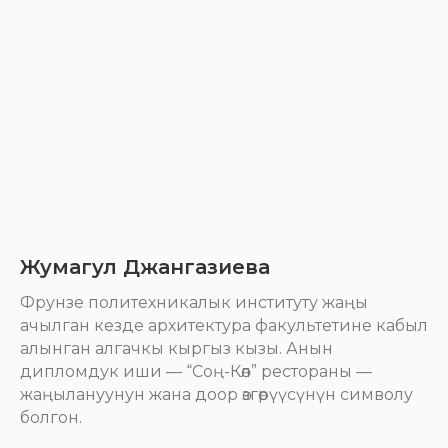
Жумагул Джангазиева
Фрунзе политехникалык институту жаңы
ачылган кезде архитектура факультетине кабыл
алынган алгачкы кыргыз кызы. Анын
дипломдук иши — “Соң-Көл” рестораны —
жаңылануунун жана доор өзгөрүүсүнүн символу
болгон.