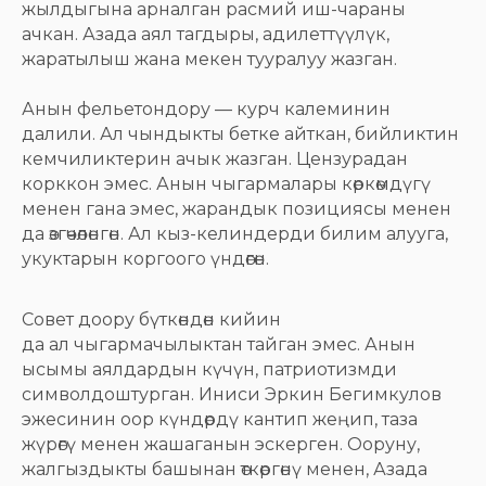
жылдыгына арналган расмий иш-чараны
ачкан. Азада аял тагдыры, адилеттүүлүк,
жаратылыш жана мекен тууралуу жазган.
Анын фельетондору — курч калеминин
далили. Ал чындыкты бетке айткан, бийликтин
кемчиликтерин ачык жазган. Цензурадан
корккон эмес. Анын чыгармалары көркөмдүгү
менен гана эмес, жарандык позициясы менен
да өзгөчөлөнгөн. Ал кыз-келиндерди билим алууга,
укуктарын коргоого үндөгөн.
Совет доору бүткөндөн кийин
да ал чыгармачылыктан тайган эмес. Анын
ысымы аялдардын күчүн, патриотизмди
символдоштурган. Иниси Эркин Бегимкулов
эжесинин оор күндөрдү кантип жеңип, таза
жүрөгү менен жашаганын эскерген. Ооруну,
жалгыздыкты башынан өткөргөнү менен, Азада