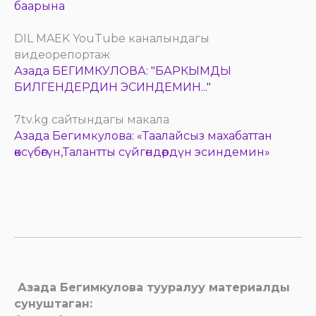
баарына
DIL MAEK YouTube каналындагы
видеорепортаж
Азада БЕГИМКУЛОВА: "БАРКЫМДЫ
БИЛГЕНДЕРДИН ЭСИНДЕМИН..."
7tv.kg сайтындагы макала
Азада Бегимкулова: «Таалайсыз махабаттан
өксүбөгүн,Талантты сүйгөндөрдүн эсиндемин»
Азада Бегимкулова тууралуу материалды
сунуштаган: