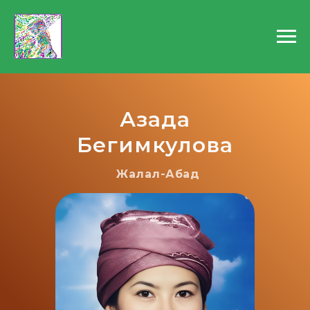
Азада
Бегимкулова
Жалал-Абад