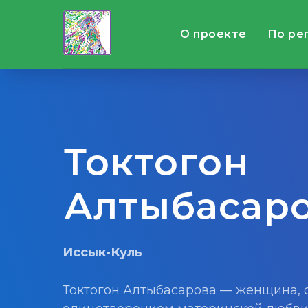
О проекте
По ре
Токтогон
Алтыбасар
Иссык-Куль
Токтогон Алтыбасарова — женщина, 