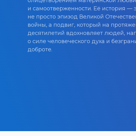
олицетворением материнской любви
и самоотверженности. Её история — 
не просто эпизод Великой Отечеств
войны, а подвиг, который на протяж
десятилетий вдохновляет людей, на
о силе человеческого духа и безгра
доброте.