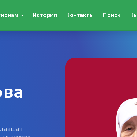
гионам
История
Контакты
Поиск
Кы
ова
ставшая