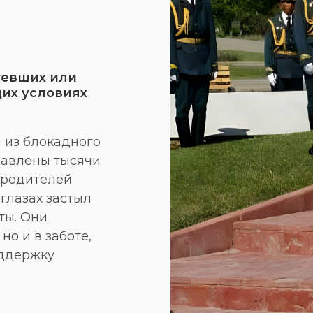
тевших или
их условиях
 из блокадного
равлены тысячи
 родителей
глазах застыл
ты. Они
но и в заботе,
оддержку