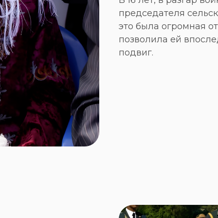
В 16 лет, в разгар в
председателя сельск
это была огромная от
позволила ей впосл
подвиг.