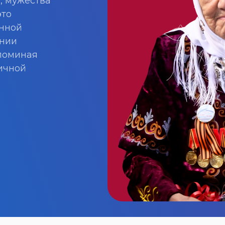
, мужества
это
енной
ении
поминая
ничной