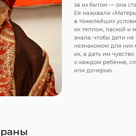
за их бытом — она ст
Её называли «Матерью
в тяжелейших услови
их теплом, лаской и 
знала: чтобы дети не
незнакомом для них 
их, а дать им чувство
о каждом ребёнке, с
или дочерью.
траны