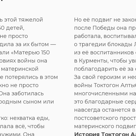
ь этой тяжелой
Но её подвиг не зак
50 детей,
после Победы она п
не просто
работала, воспитывал
дила за их бытом —
о трагедии блокады 
вали «Матерью 150
из её воспитанников
ловиях войны она
в Курменты, чтобы у
и материнской
поблагодарить её за
не потерялись в этом
За свой героизм и н
жно не просто
войны Токтогон Алты
 Она заботилась
многочисленными на
 родным сыном или
это благодарные серд
навсегда останется в
ко: нехватка еды,
постсоветского прос
лала всё, чтобы
материнского подвиг
чужими. Она
История Токтогон А