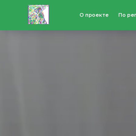
О проекте
По ре