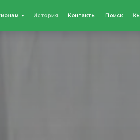
гионам
История
Контакты
Поиск
Кы