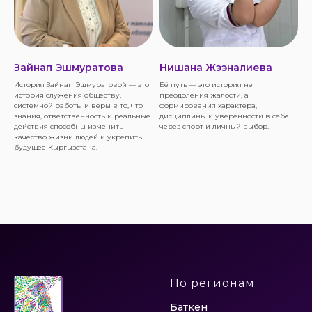
Зайнап Эшмуратова
Нишана Жээналиева
История Зайнап Эшмуратовой — это
Её путь — это история не
история служения обществу,
преодоления жалости, а
системной работы и веры в то, что
формирования характера,
знания, ответственность и реальные
дисциплины и уверенности в себе
действия способны изменить
через спорт и личный выбор.
качество жизни людей и укрепить
будущее Кыргызстана.
По регионам
Баткен