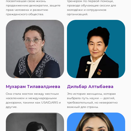
посвятившая свою жизнь
тренером по первой помощи,
продвижению демократии, защите
проводя обучающие сессии для
прав человека и развитию
молодёжи и сотрудников
гражданского общества.
организаций.
Мухарам Тилавалдиева
Дильбар Алтыбаева
Она стала мостом между местным
Это история женщины, которая
населением и международными
выбрала путь науки — долгий,
донорами, такими как USAID,ARIS и
требовательный, но невероятно
другие.
важный для страны.