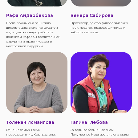
Рафа Айдарбекова
Венера Сабирова
После войны она защитила
Профессор, доктор филологических
диссертацию, стала кандидатом
наук, педагог, правозащитница и
медицинских наук, работала
заботливая мать.
доцентом кафедры госпитальной
хирургии и практиковала в
неотложной хирургии.
Толекан Исмаилова
Галина Глебова
Одна из самых ярких
За годы работы в Красном
правозащитниц Кыргызстана,
Полумесяце Кыргызстана она стала