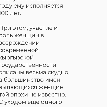
году ему исполняется
100 лет.
При этом, участие и
роль женщин в
возрождении
современной
кыргызской
государственности
описаны весьма скудно,
а большинство имен
выдающихся женщин
той эпохи не известно.
С уходом еще одного