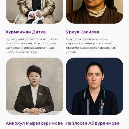
Курманжан Датка
Уркуя Салиева
Курманжан датка стала не просто
Она стала одной из многих
правительницей, но и символом
кыргызских женщин, которые
единства и справедливости для
бросили вызов патриархальным
кыргызского народа.
устоям.
Айкокул Мырзакаримова
Лайлохан Абдураимова