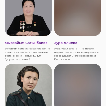
Мырзайым Сагынбаева
Зура Алиева
Её усилия помогли библиотекам не
Зура Абдылдаевна — не просто
только выжить, но и стать точками
педагог, она архитектор перемен в
роста, знаний и надежды для
сфере дошкольного образования
будущих поколений.
Кыргызстана.