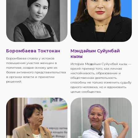
Боромбаева Токтокан
Мэндайым Суйунбай
кызы
Боромбаева стояла у истоков
повышения участия женщин в
История Меңдайым Сүйүнбай кызы —
политике, создав основу для их
яркий пример того, как личная
более активного представительства
настойчивость, образование и
в органах власти и принятии
общественная деятельность
решений.
способны не только изменить судьбу
одного человека, но и вдохновить
целые сообщества.