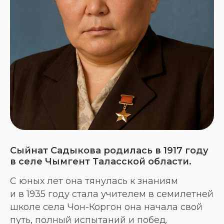
Сыйнат Садыкова родилась в 1917 году
в селе Чымгент Таласской области.
С юных лет она тянулась к знаниям
и в 1935 году стала учителем в семилетней
школе села Чон-Коргон она начала свой
путь, полный испытаний и побед.