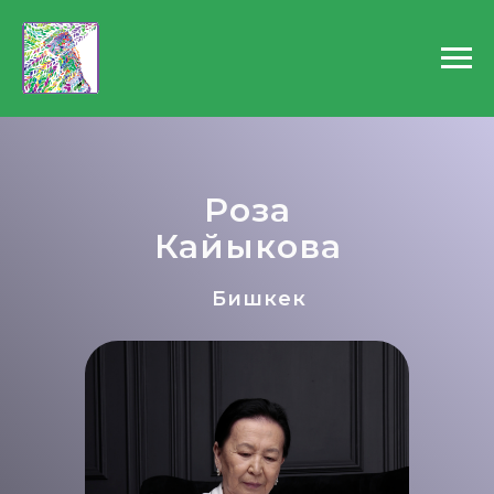
Роза
Кайыкова
Бишкек