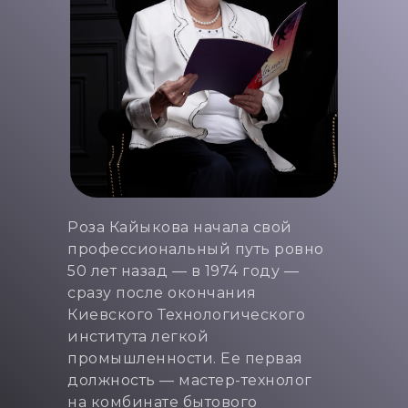
Роза Кайыкова начала свой
профессиональный путь ровно
50 лет назад — в 1974 году —
сразу после окончания
Киевского Технологического
института легкой
промышленности. Ее первая
должность — мастер-технолог
на комбинате бытового