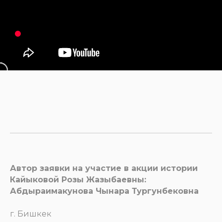
Автор заявки на участие в акции истории
Кайыковой Розы Жазыбаевны:
Абдыраимакунова Чынара Тургунбековна
г. Бишкек