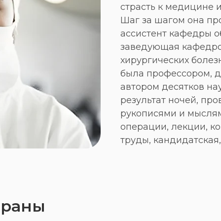
страсть к медицине и
Шаг за шагом она пр
ассистент кафедры о
заведующая кафедро
хирургических болезн
была профессором, д
автором десятков нау
результат ночей, про
рукописями и мыслям
операции, лекции, к
труды, кандидатская
траны