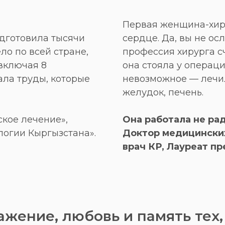
Первая женщина-хир
одготовила тысячи
сердце. Да, вы не ос
ло по всей стране,
профессия хирурга с
 включая 8
она стояла у операц
ла труды, которые
невозможное — лечил
желудок, печень.
ское лечение»,
Она работала не рад
огии Кыргызстана».
Доктор медицинских
врач КР, Лауреат п
жение, любовь и память тех,