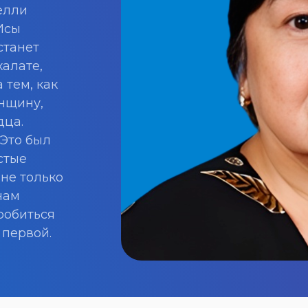
Нелли
Исы
станет
халате,
 тем, как
енщину,
дца.
 Это был
стые
ане только
нам
робиться
 первой.