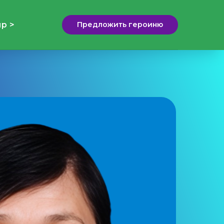
р >
Предложить героиню