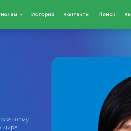
гионам
История
Контакты
Поиск
Кы
оложенному
о шире,