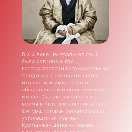
В XIX веке Центральная Азия
была регионом, где
господствовали патриархальные
традиции, а женщины редко
играли значимые роли в
общественной и политической
жизни. Однако именно в это
время в Кыргызстане появилась
фигура, которая бросила вызов
устоявшимся нормам.
Курманжан датка — первая и