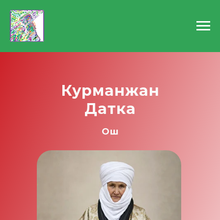
Курманжан
Датка
Ош