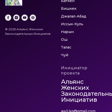
Баткен
Бишкек
Джалал-Абад
Иссык-Куль
© 2025 Альянс Женских
Нарын
Законодательных Инициатив
Ош
Талас
Чуй
Инициатор
проекта
Альянс
Женских
Законодательн
Инициатив
awli.kg@gmail.com