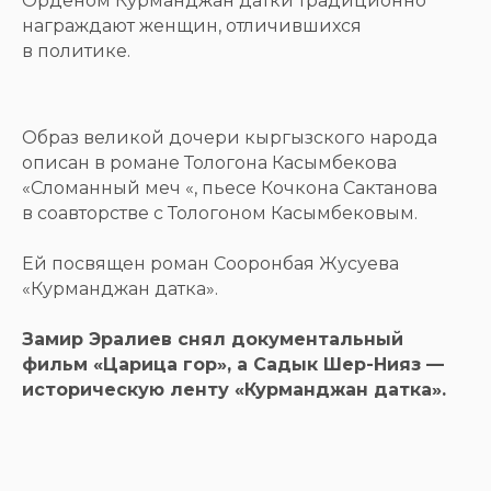
Орденом Курманджан датки традиционно
награждают женщин, отличившихся
в политике.
Образ великой дочери кыргызского народа
описан в романе Тологона Касымбекова
«Сломанный меч «, пьесе Кочкона Сактанова
в соавторстве с Тологоном Касымбековым.
Ей посвящен роман Сооронбая Жусуева
«Курманджан датка».
Замир Эралиев снял документальный
фильм «Царица гор», а Садык Шер-Нияз —
историческую ленту «Курманджан датка».