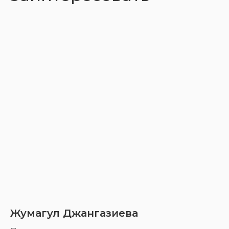
Жумагул Джангазиева