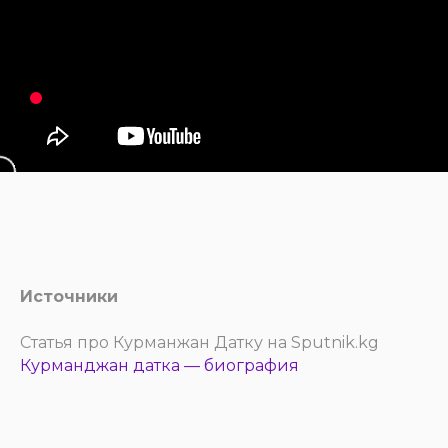
Источники
Статья про Курманжан Датку на Sputnik.kg
Курманджан датка — биография