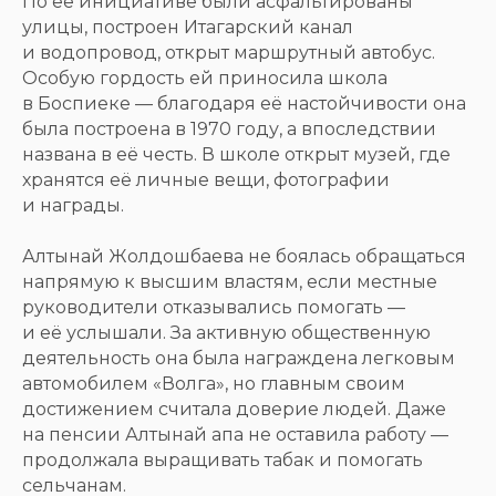
По её инициативе были асфальтированы
улицы, построен Итагарский канал
и водопровод, открыт маршрутный автобус.
Особую гордость ей приносила школа
в Боспиеке — благодаря её настойчивости она
была построена в 1970 году, а впоследствии
названа в её честь. В школе открыт музей, где
хранятся её личные вещи, фотографии
и награды.
Алтынай Жолдошбаева не боялась обращаться
напрямую к высшим властям, если местные
руководители отказывались помогать —
и её услышали. За активную общественную
деятельность она была награждена легковым
автомобилем «Волга», но главным своим
достижением считала доверие людей. Даже
на пенсии Алтынай апа не оставила работу —
продолжала выращивать табак и помогать
сельчанам.