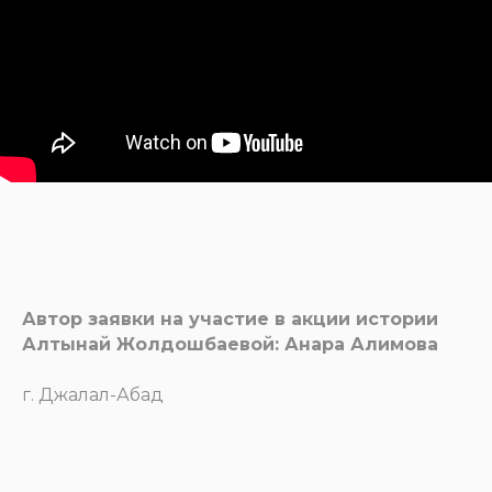
Автор заявки на участие в акции истории
Алтынай Жолдошбаевой: Анара Алимова
г. Джалал-Абад